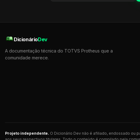
Dicionário
Dev
A documentação técnica do TOTVS Protheus que a
comunidade merece.
Projeto independente.
O Dicionário Dev não é afiliado, endossado ou
aos seus respectivos titulares. Todo o conteúdo é compilado pela comun