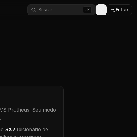
Buscar...
Entrar
⌘K
TVS Protheus.
Seu modo
.
 no
SX2
(dicionário de