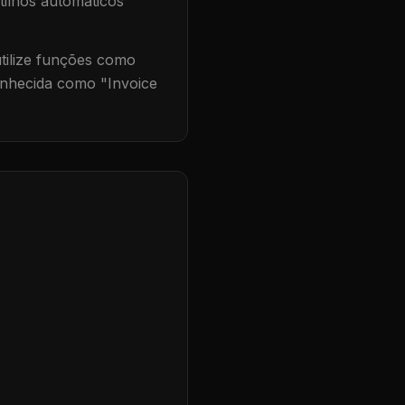
tilhos automáticos
ilize funções como
onhecida como "
Invoice