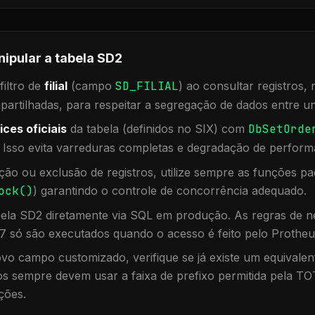
nipular a tabela
SD2
iltro de
filial
(campo
SD_FILIAL
) ao consultar registros
rtilhadas, para respeitar a segregação de dados entre un
ices oficiais
da tabela (definidos no SIX) com
DbSetOrde
. Isso evita varreduras completas e degradação de perform
ação ou exclusão de registros, utilize sempre as funções 
ock()
) garantindo o controle de concorrência adequado.
bela
SD2
diretamente via SQL em produção. As regras de ne
7 só são executados quando o acesso é feito pelo Protheu
vo campo customizado, verifique se já existe um equivalen
 sempre devem usar a faixa de prefixo permitida pela TO
ções.