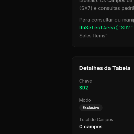
tabelas). Os campos de 
(SX7) e consultas padr
Para consultar ou manip
DbSelectArea("
SD2
"
Sales Items
".
Detalhes da Tabela
Chave
SD2
Modo
Exclusivo
Total de Campos
0
campos