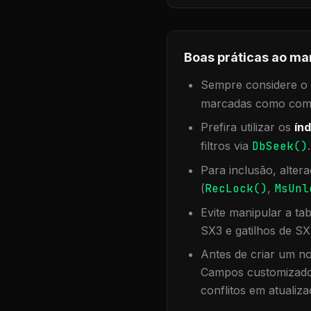
Boas práticas ao ma
Sempre considere o f
marcadas como compa
Prefira utilizar os
índ
filtros via
DbSeek()
Para inclusão, alter
(
RecLock()
,
MsUnl
Evite manipular a ta
SX3 e gatilhos de SX
Antes de criar um no
Campos customizados
conflitos em atualiza