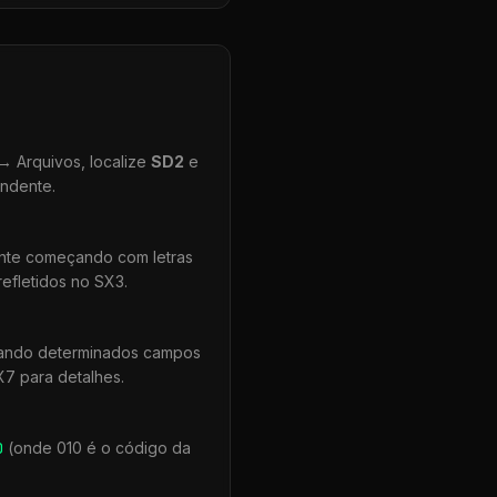
 Arquivos, localize
SD2
e
ondente.
ente começando com letras
efletidos no SX3.
uando determinados campos
X7 para detalhes.
0
(onde 010 é o código da