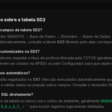
s sobre a tabela
SD2
 campos da tabela
SD2
?
dor (SIGACFG) → Base de Dados → Dicionário → Bases de Dados →
lternativamente, consulte a tabela
SX3
filtrando pelo alias corresp
 customizados na
SD2
?
devem respeitar a faixa de prefixos liberada pela TOTVS (geralm
devem ser criados via APSDU ou pelo Configurador para que sejam r
hos automáticos?
stão registrados no
SX7
. Eles são executados automaticamente q
a validar dados ou popular outros campos. Consulte o dicionário S
 SQL diretamente?
co da tabela no banco usa o sufixo do ambiente, geralmente
SD2
01
r
D_E_L_E_T_
= ' ' para excluir registros logicamente deletados.