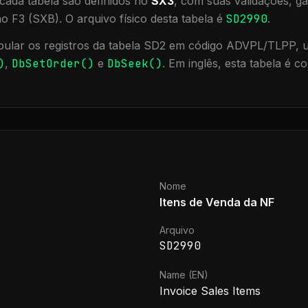
cada tabela são definidos no
SX3
, com suas validações, ga
ão F3 (SXB).
O arquivo físico desta tabela é
SD2990
.
ular os registros da tabela
SD2
em código ADVPL/TLPP, ut
)
,
DbSetOrder()
e
DbSeek()
.
Em inglês, esta tabela é c
Nome
Itens de Venda da NF
Arquivo
SD2990
Name (EN)
Invoice Sales Items