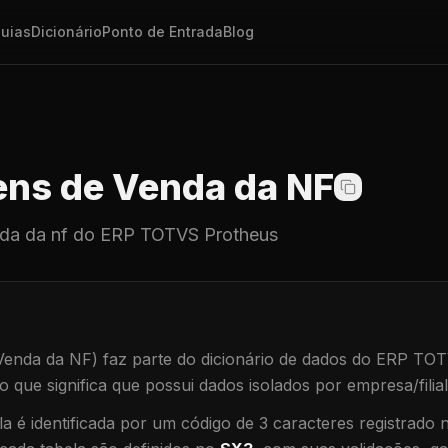
uias
Dicionário
Ponto de Entrada
Blog
ens de Venda da NF
nda da nf
do ERP TOTVS Protheus
Venda da NF)
faz parte do dicionário de dados do ERP TO
 o que significa que
possui dados isolados por empresa/filial
a é identificada por um código de 3 caracteres registrado