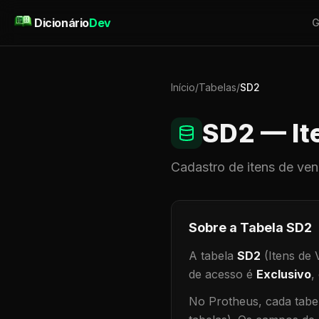
Pular para o conteúdo
Dicionário
Dev
G
Início
/
Tabelas
/
SD2
SD2
— It
Cadastro de
itens de ve
Sobre a Tabela
SD2
A tabela
SD2
(Itens de 
de acesso é
Exclusivo
,
No Protheus, cada tabel