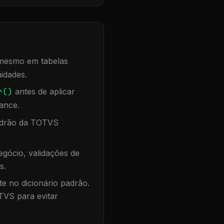
, mesmo em tabelas
idades.
r()
antes de aplicar
ance.
padrão da TOTVS
gócio, validações de
s.
te no dicionário padrão.
TVS para evitar