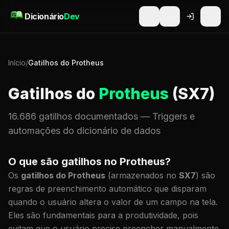
Pular para o conteúdo
Dicionário
Dev
Início
/
Gatilhos do Protheus
Gatilhos do
Protheus
(SX7)
16.686 gatilhos documentados
— Triggers e
automações do dicionário de dados
O que são gatilhos no Protheus?
Os
gatilhos do Protheus
(armazenados no
SX7
) são
regras de preenchimento automático que disparam
quando o usuário altera o valor de um campo na tela.
Eles são fundamentais para a produtividade, pois
evitam que o usuário precise preencher manualmente