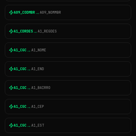
→
A09_CODMBR
A09_NOMMBR
→
A1_CDRDES
A1_REGDES
→
A1_CGC
A1_NOME
→
A1_CGC
A1_END
→
A1_CGC
A1_BAIRRO
→
A1_CGC
A1_CEP
→
A1_CGC
A1_EST