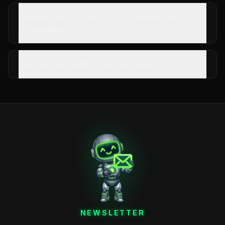
Quando usar X7_TIPO = 'P' (Primário) ou 'E'
(Estrangeiro)?
Como evitar gatilhos em ExecAuto?
NEWSLETTER