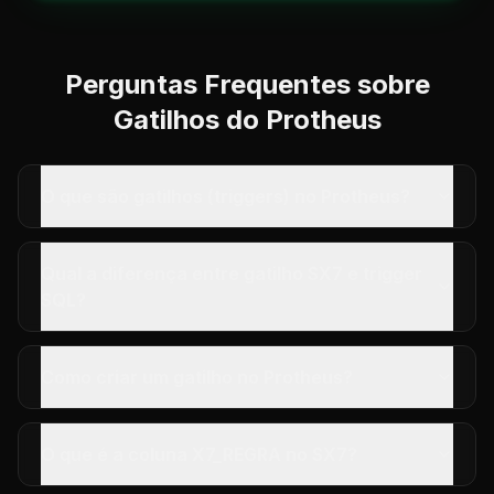
Perguntas Frequentes sobre
Gatilhos do Protheus
O que são gatilhos (triggers) no Protheus?
Qual a diferença entre gatilho SX7 e trigger
SQL?
Como criar um gatilho no Protheus?
O que é a coluna X7_REGRA no SX7?