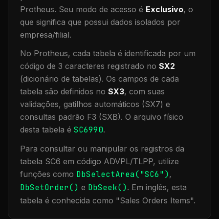
Protheus.
Seu modo de acesso é
Exclusivo
, o
que significa que
possui dados isolados por
empresa/filial
.
No Protheus, cada tabela é identificada por um
código de 3 caracteres registrado no
SX2
(dicionário de tabelas). Os campos de cada
tabela são definidos no
SX3
, com suas
validações, gatilhos automáticos (SX7) e
consultas padrão F3 (SXB).
O arquivo físico
desta tabela é
SC6990
.
Para consultar ou manipular os registros da
tabela
SC6
em código ADVPL/TLPP, utilize
funções como
DbSelectArea("
SC6
")
,
DbSetOrder()
e
DbSeek()
.
Em inglês, esta
tabela é conhecida como "
Sales Orders Items
".