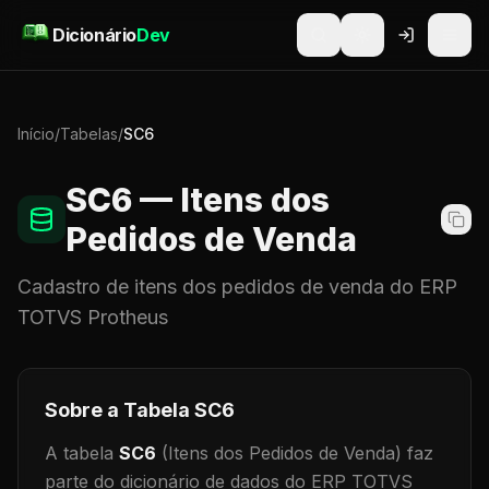
Pular para o conteúdo
Dicionário
Dev
Início
/
Tabelas
/
SC6
SC6
— Itens dos
Pedidos de Venda
Cadastro de
itens dos pedidos de venda
do ERP
TOTVS Protheus
Sobre a Tabela
SC6
A tabela
SC6
(Itens dos Pedidos de Venda)
faz
parte do dicionário de dados do ERP TOTVS