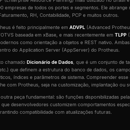
 (Enterprise Resource Planning) mais utilizado no Brasil 
0 empresas de todos os portes e segmentos. Ele abrange
Faturamento, RH, Contabilidade, PCP e muitos outros.
heus é feito principalmente em
ADVPL
(Advanced Protheu
a TOTVS baseada em xBase, e mais recentemente em
TLPP
(
 modernos como orientação a objetos e REST nativo. Ambas
entro do Application Server (AppServer) do Protheus.
eito chamado
Dicionário de Dados
, que é um conjunto de t
etc.) que definem a estrutura do banco de dados, os campo
áticos, índices e parâmetros de sistema. Compreender esse d
lhe com Protheus, seja na customização, implantação ou s
outra peça fundamental: são funções disponibilizadas pel
m que desenvolvedores customizem comportamentos especí
garantindo compatibilidade com atualizações futuras.