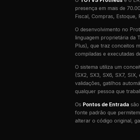
O
TOTVS Protheus
é o ERP
presença em mais de 70.00
Fiscal, Compras, Estoque, 
O desenvolvimento no Prot
linguagem proprietária d
Plus), que traz conceitos
compiladas e executadas d
O sistema utiliza um conc
(SX2, SX3, SX6, SX7, SIX, 
validações, gatilhos autom
qualquer pessoa que traba
Os
Pontos de Entrada
são 
fonte padrão que permite
alterar o código original, 