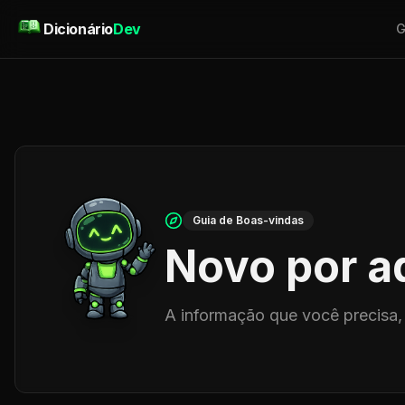
Pular para o conteúdo
Dicionário
Dev
G
Guia de Boas-vindas
Novo por a
A informação que você precisa,