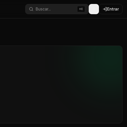
Buscar...
Entrar
⌘K