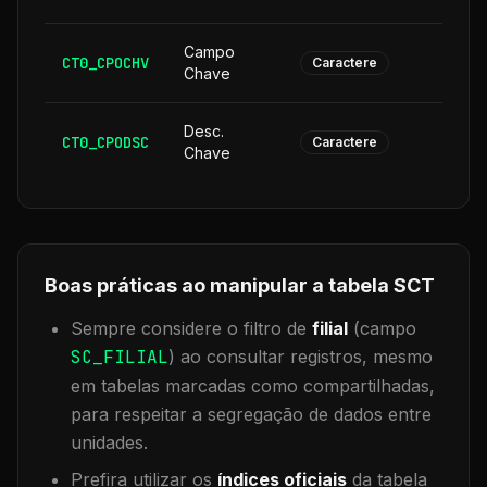
Campo
CT0_CPOCHV
1
Caractere
Chave
Desc.
CT0_CPODSC
1
Caractere
Chave
Boas práticas ao manipular a tabela
SCT
Sempre considere o filtro de
filial
(campo
SC_FILIAL
) ao consultar registros, mesmo
em tabelas marcadas como compartilhadas,
para respeitar a segregação de dados entre
unidades.
Prefira utilizar os
índices oficiais
da tabela