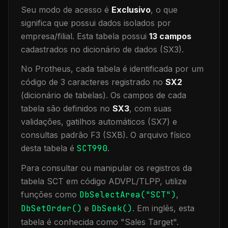
Seu modo de acesso é
Exclusivo
, o que
significa que
possui dados isolados por
empresa/filial
.
Esta tabela possui
13
campos
cadastrados no dicionário de dados (SX3).
No Protheus, cada tabela é identificada por um
código de 3 caracteres registrado no
SX2
(dicionário de tabelas). Os campos de cada
tabela são definidos no
SX3
, com suas
validações, gatilhos automáticos (SX7) e
consultas padrão F3 (SXB).
O arquivo físico
desta tabela é
SCT990
.
Para consultar ou manipular os registros da
tabela
SCT
em código ADVPL/TLPP, utilize
funções como
DbSelectArea("
SCT
")
,
DbSetOrder()
e
DbSeek()
.
Em inglês, esta
tabela é conhecida como "
Sales Target
".