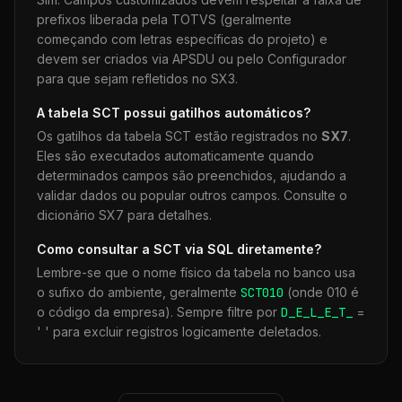
prefixos liberada pela TOTVS (geralmente
começando com letras específicas do projeto) e
devem ser criados via APSDU ou pelo Configurador
para que sejam refletidos no SX3.
A tabela
SCT
possui gatilhos automáticos?
Os gatilhos da tabela
SCT
estão registrados no
SX7
.
Eles são executados automaticamente quando
determinados campos são preenchidos, ajudando a
validar dados ou popular outros campos. Consulte o
dicionário SX7 para detalhes.
Como consultar a
SCT
via SQL diretamente?
Lembre-se que o nome físico da tabela no banco usa
o sufixo do ambiente, geralmente
SCT
010
(onde 010 é
o código da empresa). Sempre filtre por
D_E_L_E_T_
=
' ' para excluir registros logicamente deletados.