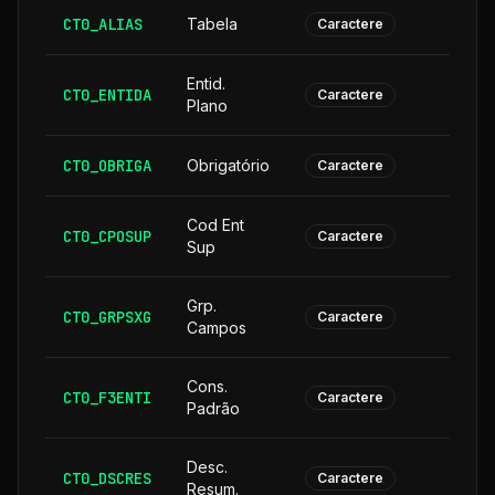
CT0_ALIAS
Tabela
Caractere
Entid.
CT0_ENTIDA
Caractere
Plano
CT0_OBRIGA
Obrigatório
Caractere
Cod Ent
CT0_CPOSUP
1
Caractere
Sup
Grp.
CT0_GRPSXG
Caractere
Campos
Cons.
CT0_F3ENTI
Caractere
Padrão
Desc.
CT0_DSCRES
1
Caractere
Resum.