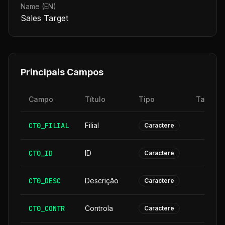
Name (EN)
Sales Target
Principais Campos
Campo
Título
Tipo
Tamanh
CT0_FILIAL
Filial
Caractere
CT0_ID
ID
Caractere
CT0_DESC
Descrição
3
Caractere
CT0_CONTR
Controla
Caractere