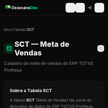
Pular para o conteúdo
Dicionário
Dev
Início
/
Tabelas
/
SCT
SCT
— Meta de
Vendas
Cadastro de
meta de vendas
do ERP TOTVS
Protheus
Sobre a Tabela
SCT
A tabela
SCT
(Meta de Vendas)
faz parte do
dicionário de dados do ERP TOTVS Protheus.