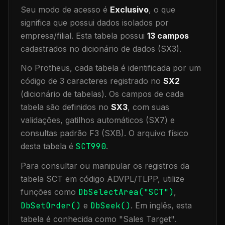
Seu modo de acesso é
Exclusivo
, o que
significa que
possui dados isolados por
empresa/filial
.
Esta tabela possui
13
campos
cadastrados no dicionário de dados (SX3).
No Protheus, cada tabela é identificada por um
código de 3 caracteres registrado no
SX2
(dicionário de tabelas). Os campos de cada
tabela são definidos no
SX3
, com suas
validações, gatilhos automáticos (SX7) e
consultas padrão F3 (SXB).
O arquivo físico
desta tabela é
SCT990
.
Para consultar ou manipular os registros da
tabela
SCT
em código ADVPL/TLPP, utilize
funções como
DbSelectArea("
SCT
")
,
DbSetOrder()
e
DbSeek()
.
Em inglês, esta
tabela é conhecida como "
Sales Target
".