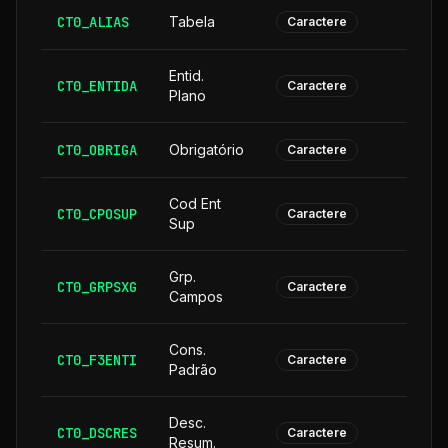
CT0_ALIAS
Tabela
Caractere
Entid.
CT0_ENTIDA
Caractere
Plano
CT0_OBRIGA
Obrigatório
Caractere
Cod Ent
CT0_CPOSUP
1
Caractere
Sup
Grp.
CT0_GRPSXG
Caractere
Campos
Cons.
CT0_F3ENTI
Caractere
Padrão
Desc.
CT0_DSCRES
1
Caractere
Resum.