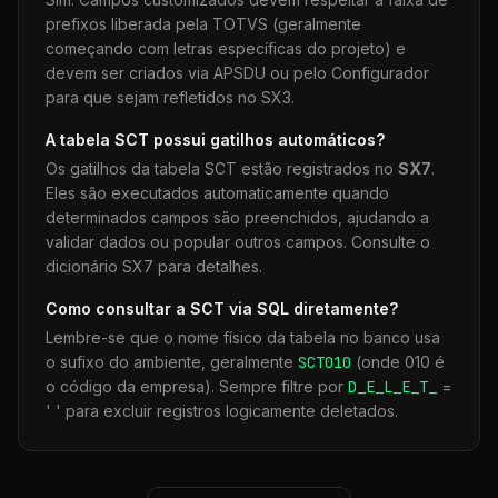
prefixos liberada pela TOTVS (geralmente
começando com letras específicas do projeto) e
devem ser criados via APSDU ou pelo Configurador
para que sejam refletidos no SX3.
A tabela
SCT
possui gatilhos automáticos?
Os gatilhos da tabela
SCT
estão registrados no
SX7
.
Eles são executados automaticamente quando
determinados campos são preenchidos, ajudando a
validar dados ou popular outros campos. Consulte o
dicionário SX7 para detalhes.
Como consultar a
SCT
via SQL diretamente?
Lembre-se que o nome físico da tabela no banco usa
o sufixo do ambiente, geralmente
SCT
010
(onde 010 é
o código da empresa). Sempre filtre por
D_E_L_E_T_
=
' ' para excluir registros logicamente deletados.