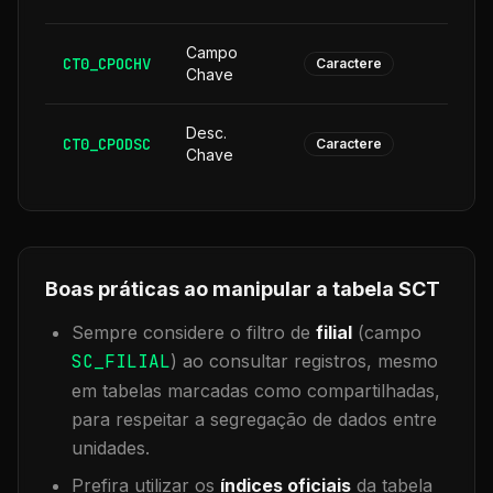
Campo
CT0_CPOCHV
1
Caractere
Chave
Desc.
CT0_CPODSC
1
Caractere
Chave
Boas práticas ao manipular a tabela
SCT
Sempre considere o filtro de
filial
(campo
SC_FILIAL
) ao consultar registros, mesmo
em tabelas marcadas como compartilhadas,
para respeitar a segregação de dados entre
unidades.
Prefira utilizar os
índices oficiais
da tabela