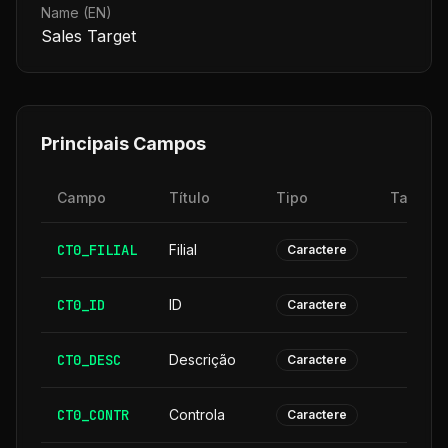
Name (EN)
Sales Target
Principais Campos
Campo
Título
Tipo
Tamanh
CT0_FILIAL
Filial
Caractere
CT0_ID
ID
Caractere
CT0_DESC
Descrição
3
Caractere
CT0_CONTR
Controla
Caractere