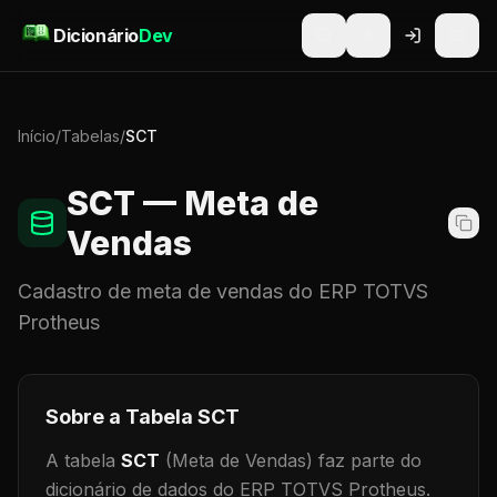
Pular para o conteúdo
Dicionário
Dev
Início
/
Tabelas
/
SCT
SCT
— Meta de
Vendas
Cadastro de
meta de vendas
do ERP TOTVS
Protheus
Sobre a Tabela
SCT
A tabela
SCT
(Meta de Vendas)
faz parte do
dicionário de dados do ERP TOTVS Protheus.