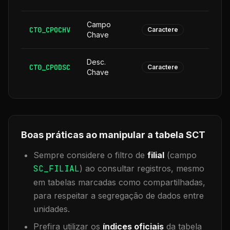
Campo
CT0_CPOCHV
1
Caractere
Chave
Desc.
CT0_CPODSC
1
Caractere
Chave
Boas práticas ao manipular a tabela
SCT
Sempre considere o filtro de
filial
(campo
SC_FILIAL
) ao consultar registros, mesmo
em tabelas marcadas como compartilhadas,
para respeitar a segregação de dados entre
unidades.
Prefira utilizar os
índices oficiais
da tabela