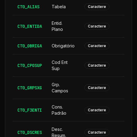
CT0_ALIAS
Tabela
Caractere
Entid.
CT0_ENTIDA
Caractere
Plano
CT0_OBRIGA
Obrigatório
Caractere
Cod Ent
CT0_CPOSUP
1
Caractere
Sup
Grp.
CT0_GRPSXG
Caractere
Campos
Cons.
CT0_F3ENTI
Caractere
Padrão
Desc.
CT0_DSCRES
1
Caractere
Resum.