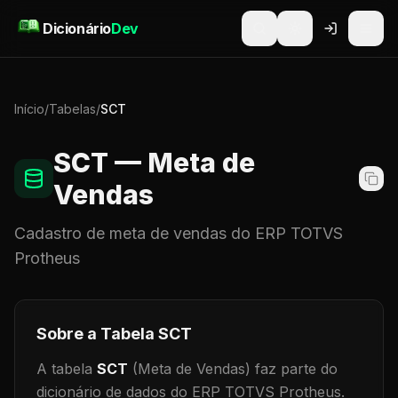
Pular para o conteúdo
Dicionário
Dev
Início
/
Tabelas
/
SCT
SCT
— Meta de
Vendas
Cadastro de
meta de vendas
do ERP TOTVS
Protheus
Sobre a Tabela
SCT
A tabela
SCT
(Meta de Vendas)
faz parte do
dicionário de dados do ERP TOTVS Protheus.