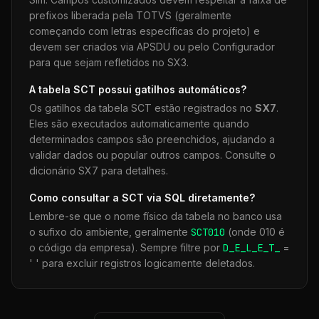
prefixos liberada pela TOTVS (geralmente
começando com letras específicas do projeto) e
devem ser criados via APSDU ou pelo Configurador
para que sejam refletidos no SX3.
A tabela
SCT
possui gatilhos automáticos?
Os gatilhos da tabela
SCT
estão registrados no
SX7
.
Eles são executados automaticamente quando
determinados campos são preenchidos, ajudando a
validar dados ou popular outros campos. Consulte o
dicionário SX7 para detalhes.
Como consultar a
SCT
via SQL diretamente?
Lembre-se que o nome físico da tabela no banco usa
o sufixo do ambiente, geralmente
SCT
010
(onde 010 é
o código da empresa). Sempre filtre por
D_E_L_E_T_
=
' ' para excluir registros logicamente deletados.