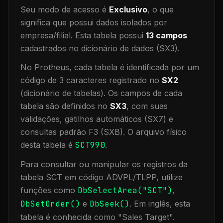
Seu modo de acesso é
Exclusivo
, o que
significa que
possui dados isolados por
empresa/filial
.
Esta tabela possui
13
campos
cadastrados no dicionário de dados (SX3).
No Protheus, cada tabela é identificada por um
código de 3 caracteres registrado no
SX2
(dicionário de tabelas). Os campos de cada
tabela são definidos no
SX3
, com suas
validações, gatilhos automáticos (SX7) e
consultas padrão F3 (SXB).
O arquivo físico
desta tabela é
SCT990
.
Para consultar ou manipular os registros da
tabela
SCT
em código ADVPL/TLPP, utilize
funções como
DbSelectArea("
SCT
")
,
DbSetOrder()
e
DbSeek()
.
Em inglês, esta
tabela é conhecida como "
Sales Target
".