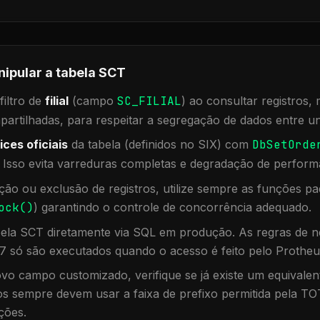
nipular a tabela
SCT
iltro de
filial
(campo
SC_FILIAL
) ao consultar registros
rtilhadas, para respeitar a segregação de dados entre un
ices oficiais
da tabela (definidos no SIX) com
DbSetOrde
. Isso evita varreduras completas e degradação de perform
ação ou exclusão de registros, utilize sempre as funções 
ock()
) garantindo o controle de concorrência adequado.
bela
SCT
diretamente via SQL em produção. As regras de ne
7 só são executados quando o acesso é feito pelo Protheu
vo campo customizado, verifique se já existe um equivalen
 sempre devem usar a faixa de prefixo permitida pela TO
ções.