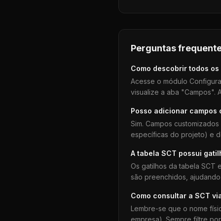
Perguntas frequente
Como descobrir todos os
Acesse o módulo Configura
visualize a aba "Campos". A
Posso adicionar campos
Sim. Campos customizados 
específicas do projeto) e 
A tabela
SCT
possui gati
Os gatilhos da tabela
SCT
e
são preenchidos, ajudando 
Como consultar a
SCT
vi
Lembre-se que o nome físi
empresa). Sempre filtre po