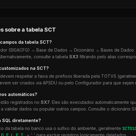
s sobre a tabela
SCT
 campos da tabela
SCT
?
dor (SIGACFG) → Base de Dados → Dicionário → Bases de Dados →
lternativamente, consulte a tabela
SX3
filtrando pelo alias corresp
 customizados na
SCT
?
devem respeitar a faixa de prefixos liberada pela TOTVS (geralm
devem ser criados via APSDU ou pelo Configurador para que sejam r
lhos automáticos?
stão registrados no
SX7
. Eles são executados automaticamente 
a validar dados ou popular outros campos. Consulte o dicionário S
a SQL diretamente?
co da tabela no banco usa o sufixo do ambiente, geralmente
SCT
01
r
D_E_L_E_T_
= ' ' para excluir registros logicamente deletados.