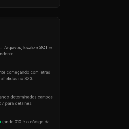
 Arquivos, localize
SCT
e
ondente.
ente começando com letras
efletidos no SX3.
quando determinados campos
X7 para detalhes.
0
(onde 010 é o código da