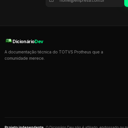
Dicionário
Dev
A documentação técnica do TOTVS Protheus que a
comunidade merece.
Projeto independente.
O Dicionário Dev não é afiliado, endossado ou