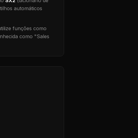
 no
SX2
(dicionário de
tilhos automáticos
ilize funções como
onhecida como "
Sales