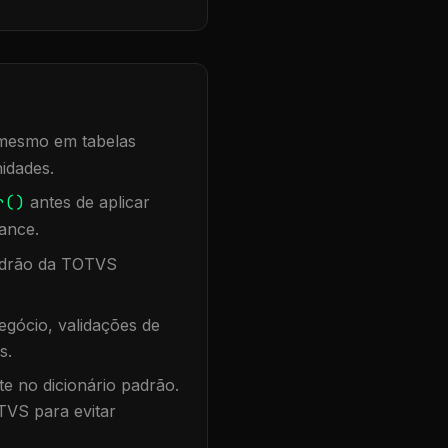
, mesmo em tabelas
idades.
r()
antes de aplicar
ance.
padrão da TOTVS
gócio, validações de
s.
te no dicionário padrão.
TVS para evitar