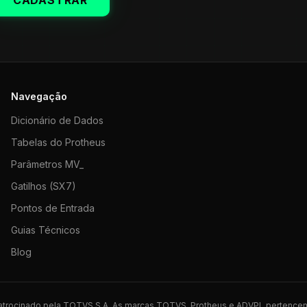
CADASTRAR
Navegação
Dicionário de Dados
Tabelas do Protheus
Parâmetros MV_
Gatilhos (SX7)
Pontos de Entrada
Guias Técnicos
Blog
 patrocinado pela TOTVS S.A. As marcas TOTVS, Protheus e ADVPL pertence