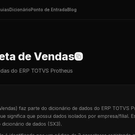
uias
Dicionário
Ponto de Entrada
Blog
ta de Vendas
ndas
do ERP TOTVS Protheus
Vendas)
faz parte do dicionário de dados do ERP TOTVS P
que significa que
possui dados isolados por empresa/filial
.
Es
dicionário de dados (SX3).