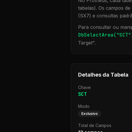
No Protheus, cada tabel
tabelas). Os campos de 
(SX7) e consultas padr
Para consultar ou manip
DbSelectArea("
SCT
"
Target
".
Detalhes da Tabela
Chave
SCT
Modo
Exclusivo
Total de Campos