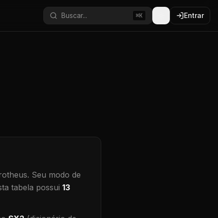
Buscar...
Entrar
⌘K
rotheus.
Seu modo de
ta tabela possui
13