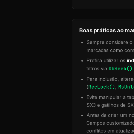
Boas práticas ao ma
Sempre considere o f
marcadas como compa
Prefira utilizar os
índ
filtros via
DbSeek()
Para inclusão, alter
(
RecLock()
,
MsUnl
Evite manipular a ta
SX3 e gatilhos de SX
Antes de criar um no
Campos customizados
conflitos em atualiza