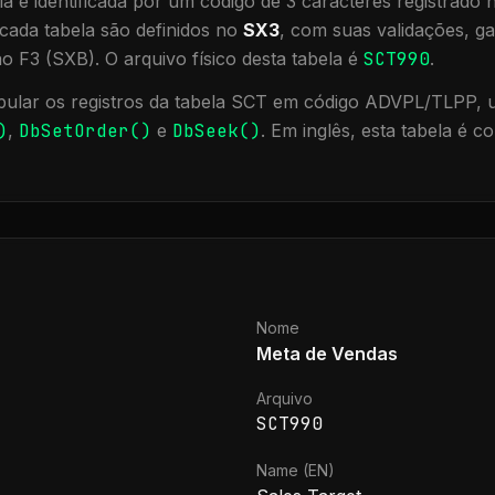
a é identificada por um código de 3 caracteres registrado
cada tabela são definidos no
SX3
, com suas validações, ga
ão F3 (SXB).
O arquivo físico desta tabela é
SCT990
.
ular os registros da tabela
SCT
em código ADVPL/TLPP, ut
)
,
DbSetOrder()
e
DbSeek()
.
Em inglês, esta tabela é c
Nome
Meta de Vendas
Arquivo
SCT990
Name (EN)