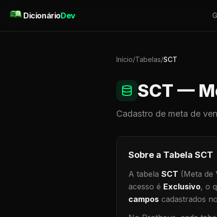
Pular para o conteúdo
Dicionário
Dev
G
Início
/
Tabelas
/
SCT
SCT
— Me
Cadastro de
meta de ve
Sobre a Tabela
SCT
A tabela
SCT
(Meta de 
acesso é
Exclusivo
, o 
campos
cadastrados no 