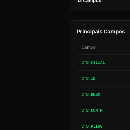
13
campos
Principais Campos
Campo
CT0_FILIAL
CT0_ID
CT0_DESC
CT0_CONTR
CT0_ALIAS