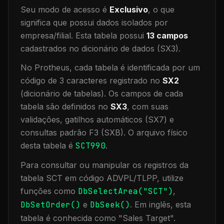
Seu modo de acesso é
Exclusivo
, o que
significa que
possui dados isolados por
empresa/filial
.
Esta tabela possui
13
campos
cadastrados no dicionário de dados (SX3).
No Protheus, cada tabela é identificada por um
código de 3 caracteres registrado no
SX2
(dicionário de tabelas). Os campos de cada
tabela são definidos no
SX3
, com suas
validações, gatilhos automáticos (SX7) e
consultas padrão F3 (SXB).
O arquivo físico
desta tabela é
SCT990
.
Para consultar ou manipular os registros da
tabela
SCT
em código ADVPL/TLPP, utilize
funções como
DbSelectArea("
SCT
")
,
DbSetOrder()
e
DbSeek()
.
Em inglês, esta
tabela é conhecida como "
Sales Target
".