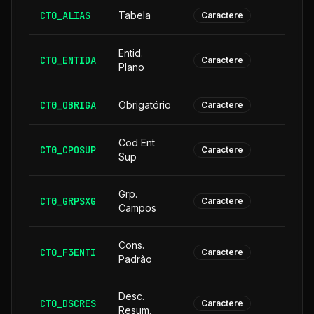
CT0_ALIAS
Tabela
Caractere
Entid.
CT0_ENTIDA
Caractere
Plano
CT0_OBRIGA
Obrigatório
Caractere
Cod Ent
CT0_CPOSUP
1
Caractere
Sup
Grp.
CT0_GRPSXG
Caractere
Campos
Cons.
CT0_F3ENTI
Caractere
Padrão
Desc.
CT0_DSCRES
1
Caractere
Resum.