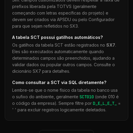
prefixos liberada pela TOTVS (geralmente
começando com letras específicas do projeto) e
devem ser criados via APSDU ou pelo Configurador
para que sejam refletidos no SX3.
A tabela
SCT
possui gatilhos automáticos?
Os gatilhos da tabela
SCT
estão registrados no
SX7
.
Eles são executados automaticamente quando
determinados campos são preenchidos, ajudando a
validar dados ou popular outros campos. Consulte o
dicionário SX7 para detalhes.
Como consultar a
SCT
via SQL diretamente?
Lembre-se que o nome físico da tabela no banco usa
o sufixo do ambiente, geralmente
SCT
010
(onde 010 é
o código da empresa). Sempre filtre por
D_E_L_E_T_
=
' ' para excluir registros logicamente deletados.