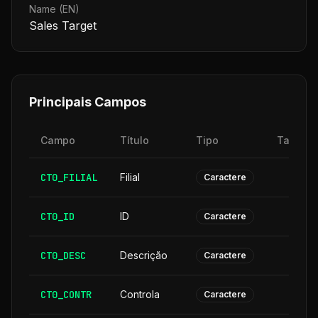
Name (EN)
Sales Target
Principais Campos
Campo
Título
Tipo
Tamanh
CT0_FILIAL
Filial
Caractere
CT0_ID
ID
Caractere
CT0_DESC
Descrição
3
Caractere
CT0_CONTR
Controla
Caractere