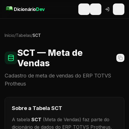
Pular para o conteúdo
Dicionário
Dev
Início
/
Tabelas
/
SCT
SCT
— Meta de
Vendas
Cadastro de
meta de vendas
do ERP TOTVS
Protheus
Sobre a Tabela
SCT
A tabela
SCT
(Meta de Vendas)
faz parte do
dicionário de dados do ERP TOTVS Protheus.