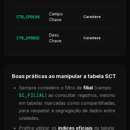
Campo
CT0_CPOCHV
1
Caractere
Chave
Desc.
CT0_CPODSC
1
Caractere
Chave
Boas práticas ao manipular a tabela
SCT
Sempre considere o filtro de
filial
(campo
SC_FILIAL
) ao consultar registros, mesmo
em tabelas marcadas como compartilhadas,
para respeitar a segregação de dados entre
unidades.
Prefira utilizar os
índices oficiais
da tabela