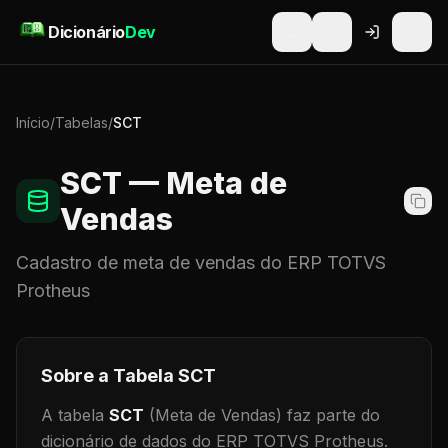
Pular para o conteúdo
Dicionário
Dev
Início
/
Tabelas
/
SCT
SCT
— Meta de
Vendas
Cadastro de
meta de vendas
do ERP TOTVS
Protheus
Sobre a Tabela
SCT
A tabela
SCT
(Meta de Vendas)
faz parte do
dicionário de dados do ERP TOTVS Protheus.