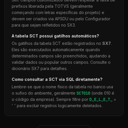
prefixos liberada pela TOTVS (geralmente
começando com letras específicas do projeto) e
devem ser criados via APSDU ou pelo Configurador
para que sejam refletidos no SX3.
A tabela
SCT
possui gatilhos automáticos?
Os gatilhos da tabela
SCT
estão registrados no
SX7
.
Eles são executados automaticamente quando
determinados campos são preenchidos, ajudando a
validar dados ou popular outros campos. Consulte o
dicionário SX7 para detalhes.
Como consultar a
SCT
via SQL diretamente?
Lembre-se que o nome físico da tabela no banco usa
o sufixo do ambiente, geralmente
SCT
010
(onde 010 é
o código da empresa). Sempre filtre por
D_E_L_E_T_
=
' ' para excluir registros logicamente deletados.