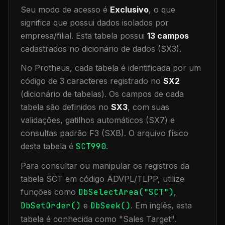
Seu modo de acesso é
Exclusivo
, o que
significa que
possui dados isolados por
empresa/filial
.
Esta tabela possui
13
campos
cadastrados no dicionário de dados (SX3).
No Protheus, cada tabela é identificada por um
código de 3 caracteres registrado no
SX2
(dicionário de tabelas). Os campos de cada
tabela são definidos no
SX3
, com suas
validações, gatilhos automáticos (SX7) e
consultas padrão F3 (SXB).
O arquivo físico
desta tabela é
SCT990
.
Para consultar ou manipular os registros da
tabela
SCT
em código ADVPL/TLPP, utilize
funções como
DbSelectArea("
SCT
")
,
DbSetOrder()
e
DbSeek()
.
Em inglês, esta
tabela é conhecida como "
Sales Target
".