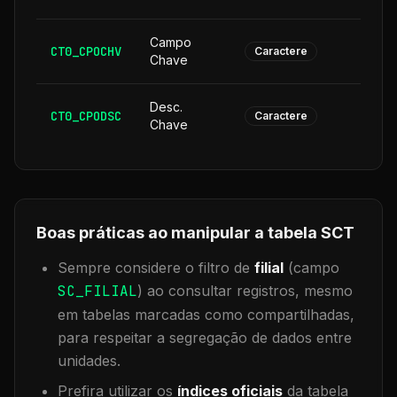
Campo
CT0_CPOCHV
1
Caractere
Chave
Desc.
CT0_CPODSC
1
Caractere
Chave
Boas práticas ao manipular a tabela
SCT
Sempre considere o filtro de
filial
(campo
SC_FILIAL
) ao consultar registros, mesmo
em tabelas marcadas como compartilhadas,
para respeitar a segregação de dados entre
unidades.
Prefira utilizar os
índices oficiais
da tabela