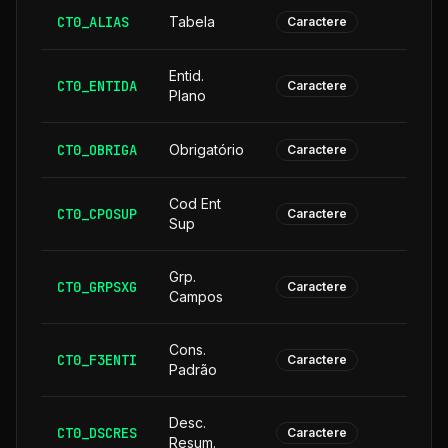
CT0_ALIAS
Tabela
Caractere
Entid.
CT0_ENTIDA
Caractere
Plano
CT0_OBRIGA
Obrigatório
Caractere
Cod Ent
CT0_CPOSUP
1
Caractere
Sup
Grp.
CT0_GRPSXG
Caractere
Campos
Cons.
CT0_F3ENTI
Caractere
Padrão
Desc.
CT0_DSCRES
1
Caractere
Resum.