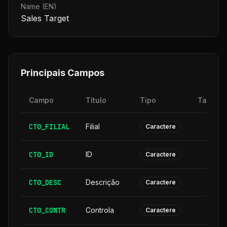
Name (EN)
Sales Target
Principais Campos
Campo
Título
Tipo
Tamanh
CT0_FILIAL
Filial
Caractere
CT0_ID
ID
Caractere
CT0_DESC
Descrição
3
Caractere
CT0_CONTR
Controla
Caractere