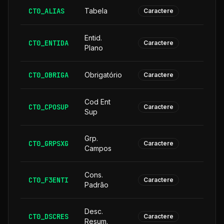
CT0_ALIAS
Tabela
Caractere
Entid.
CT0_ENTIDA
Caractere
Plano
CT0_OBRIGA
Obrigatório
Caractere
Cod Ent
CT0_CPOSUP
1
Caractere
Sup
Grp.
CT0_GRPSXG
Caractere
Campos
Cons.
CT0_F3ENTI
Caractere
Padrão
Desc.
CT0_DSCRES
1
Caractere
Resum.