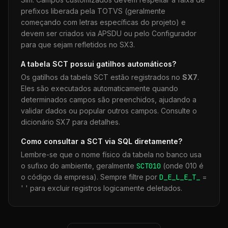
prefixos liberada pela TOTVS (geralmente
começando com letras específicas do projeto) e
devem ser criados via APSDU ou pelo Configurador
para que sejam refletidos no SX3.
A tabela
SCT
possui gatilhos automáticos?
Os gatilhos da tabela
SCT
estão registrados no
SX7
.
Eles são executados automaticamente quando
determinados campos são preenchidos, ajudando a
validar dados ou popular outros campos. Consulte o
dicionário SX7 para detalhes.
Como consultar a
SCT
via SQL diretamente?
Lembre-se que o nome físico da tabela no banco usa
o sufixo do ambiente, geralmente
SCT
010
(onde 010 é
o código da empresa). Sempre filtre por
D_E_L_E_T_
=
' ' para excluir registros logicamente deletados.