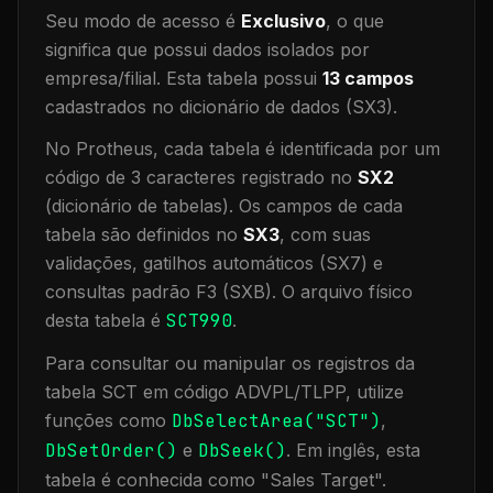
Seu modo de acesso é
Exclusivo
, o que
significa que
possui dados isolados por
empresa/filial
.
Esta tabela possui
13
campos
cadastrados no dicionário de dados (SX3).
No Protheus, cada tabela é identificada por um
código de 3 caracteres registrado no
SX2
(dicionário de tabelas). Os campos de cada
tabela são definidos no
SX3
, com suas
validações, gatilhos automáticos (SX7) e
consultas padrão F3 (SXB).
O arquivo físico
desta tabela é
SCT990
.
Para consultar ou manipular os registros da
tabela
SCT
em código ADVPL/TLPP, utilize
funções como
DbSelectArea("
SCT
")
,
DbSetOrder()
e
DbSeek()
.
Em inglês, esta
tabela é conhecida como "
Sales Target
".