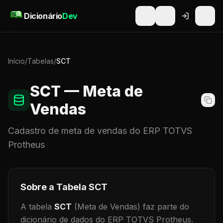
Pular para o conteúdo
Dicionário
Dev
Início
/
Tabelas
/
SCT
SCT
— Meta de
Vendas
Cadastro de
meta de vendas
do ERP TOTVS
Protheus
Sobre a Tabela
SCT
A tabela
SCT
(Meta de Vendas)
faz parte do
dicionário de dados do ERP TOTVS Protheus.