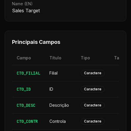
Name (EN)
Sales Target
Principais Campos
Campo
Título
Tipo
Tamanh
CT0_FILIAL
Filial
Caractere
CT0_ID
ID
Caractere
CT0_DESC
Descrição
3
Caractere
CT0_CONTR
Controla
Caractere