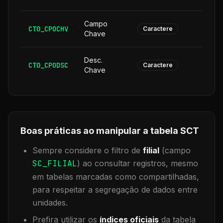
Campo
CT0_CPOCHV
1
Caractere
Chave
Desc.
CT0_CPODSC
1
Caractere
Chave
Boas práticas ao manipular a tabela
SCT
Sempre considere o filtro de
filial
(campo
SC_FILIAL
) ao consultar registros, mesmo
em tabelas marcadas como compartilhadas,
para respeitar a segregação de dados entre
unidades.
Prefira utilizar os
índices oficiais
da tabela