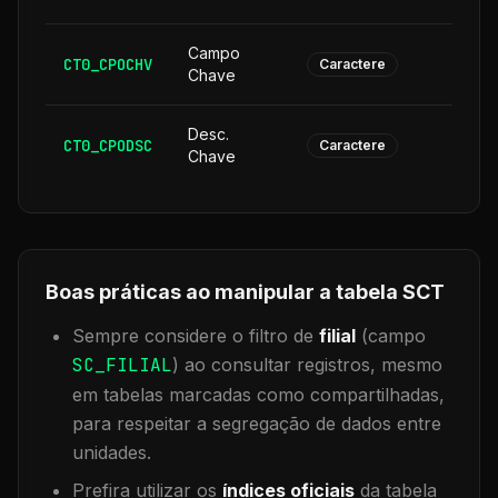
Campo
CT0_CPOCHV
1
Caractere
Chave
Desc.
CT0_CPODSC
1
Caractere
Chave
Boas práticas ao manipular a tabela
SCT
Sempre considere o filtro de
filial
(campo
SC_FILIAL
) ao consultar registros, mesmo
em tabelas marcadas como compartilhadas,
para respeitar a segregação de dados entre
unidades.
Prefira utilizar os
índices oficiais
da tabela