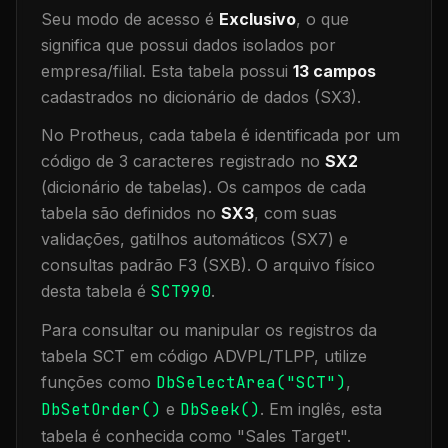
Seu modo de acesso é
Exclusivo
, o que
significa que
possui dados isolados por
empresa/filial
.
Esta tabela possui
13
campos
cadastrados no dicionário de dados (SX3).
No Protheus, cada tabela é identificada por um
código de 3 caracteres registrado no
SX2
(dicionário de tabelas). Os campos de cada
tabela são definidos no
SX3
, com suas
validações, gatilhos automáticos (SX7) e
consultas padrão F3 (SXB).
O arquivo físico
desta tabela é
SCT990
.
Para consultar ou manipular os registros da
tabela
SCT
em código ADVPL/TLPP, utilize
funções como
DbSelectArea("
SCT
")
,
DbSetOrder()
e
DbSeek()
.
Em inglês, esta
tabela é conhecida como "
Sales Target
".