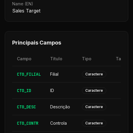
Name (EN)
Sales Target
Principais Campos
Campo
Título
Tipo
Tamanh
CT0_FILIAL
Filial
Caractere
CT0_ID
ID
Caractere
CT0_DESC
Descrição
3
Caractere
CT0_CONTR
Controla
Caractere