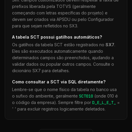
prefixos liberada pela TOTVS (geralmente
começando com letras específicas do projeto) e
devem ser criados via APSDU ou pelo Configurador
para que sejam refletidos no SX3.
A tabela
SCT
possui gatilhos automáticos?
Os gatilhos da tabela
SCT
estão registrados no
SX7
.
Eles são executados automaticamente quando
determinados campos são preenchidos, ajudando a
validar dados ou popular outros campos. Consulte o
dicionário SX7 para detalhes.
Como consultar a
SCT
via SQL diretamente?
Lembre-se que o nome físico da tabela no banco usa
o sufixo do ambiente, geralmente
SCT
010
(onde 010 é
o código da empresa). Sempre filtre por
D_E_L_E_T_
=
' ' para excluir registros logicamente deletados.