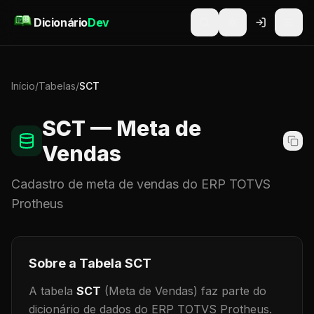
Pular para o conteúdo
Dicionário
Dev
Início
/
Tabelas
/
SCT
SCT
— Meta de
Vendas
Cadastro de
meta de vendas
do ERP TOTVS
Protheus
Sobre a Tabela
SCT
A tabela
SCT
(Meta de Vendas)
faz parte do
dicionário de dados do ERP TOTVS Protheus.