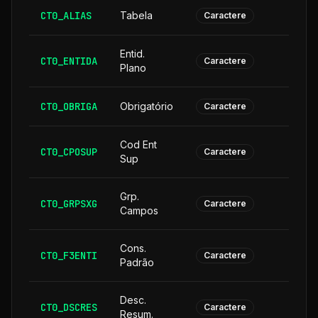
CT0_ALIAS
Tabela
Caractere
Entid.
CT0_ENTIDA
Caractere
Plano
CT0_OBRIGA
Obrigatório
Caractere
Cod Ent
CT0_CPOSUP
1
Caractere
Sup
Grp.
CT0_GRPSXG
Caractere
Campos
Cons.
CT0_F3ENTI
Caractere
Padrão
Desc.
CT0_DSCRES
1
Caractere
Resum.