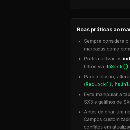
Boas práticas ao ma
Sempre considere o f
marcadas como compa
Prefira utilizar os
índ
filtros via
DbSeek()
Para inclusão, alter
(
RecLock()
,
MsUnl
Evite manipular a ta
SX3 e gatilhos de SX
Antes de criar um no
Campos customizados
conflitos em atualiza