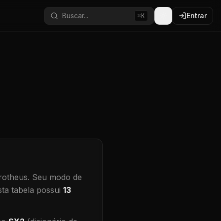
Buscar...
Entrar
⌘K
rotheus.
Seu modo de
ta tabela possui
13