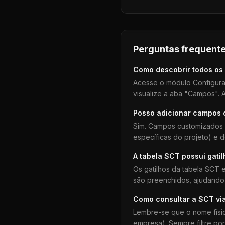
Perguntas frequente
Como descobrir todos os
Acesse o módulo Configura
visualize a aba "Campos". A
Posso adicionar campos
Sim. Campos customizados 
específicas do projeto) e 
A tabela
SCT
possui gati
Os gatilhos da tabela
SCT
e
são preenchidos, ajudando 
Como consultar a
SCT
vi
Lembre-se que o nome físi
empresa). Sempre filtre po