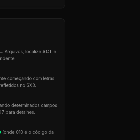
 Arquivos, localize
SCT
e
ondente.
ente começando com letras
efletidos no SX3.
quando determinados campos
X7 para detalhes.
0
(onde 010 é o código da