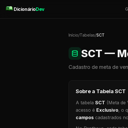
Pular para o conteúdo
Dicionário
Dev
G
Início
/
Tabelas
/
SCT
SCT
— Me
Cadastro de
meta de ve
Sobre a Tabela
SCT
A tabela
SCT
(Meta de 
acesso é
Exclusivo
, o 
campos
cadastrados no 