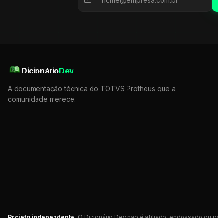
Dicionário
Dev
A documentação técnica do TOTVS Protheus que a
comunidade merece.
Projeto independente.
O Dicionário Dev não é afiliado, endossado ou