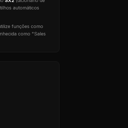
 no
SX2
(dicionário de
tilhos automáticos
ilize funções como
onhecida como "
Sales