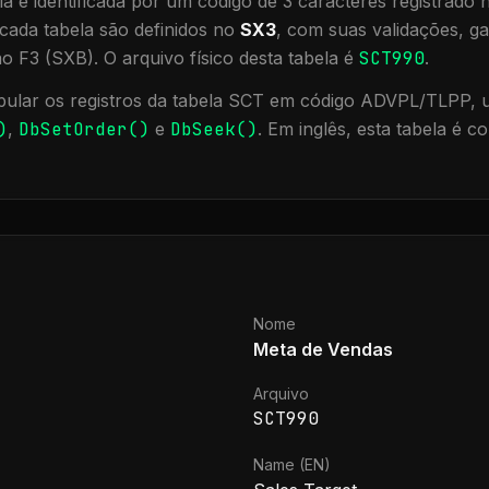
a é identificada por um código de 3 caracteres registrado
cada tabela são definidos no
SX3
, com suas validações, ga
ão F3 (SXB).
O arquivo físico desta tabela é
SCT990
.
ular os registros da tabela
SCT
em código ADVPL/TLPP, ut
)
,
DbSetOrder()
e
DbSeek()
.
Em inglês, esta tabela é c
Nome
Meta de Vendas
Arquivo
SCT990
Name (EN)