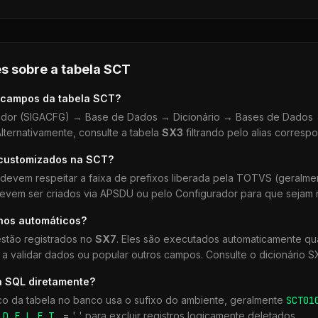
s sobre a tabela
SCT
 campos da tabela
SCT
?
dor (SIGACFG) → Base de Dados → Dicionário → Bases de Dados →
lternativamente, consulte a tabela
SX3
filtrando pelo alias corresp
 customizados na
SCT
?
devem respeitar a faixa de prefixos liberada pela TOTVS (geralm
devem ser criados via APSDU ou pelo Configurador para que sejam r
lhos automáticos?
stão registrados no
SX7
. Eles são executados automaticamente 
a validar dados ou popular outros campos. Consulte o dicionário S
a SQL diretamente?
co da tabela no banco usa o sufixo do ambiente, geralmente
SCT
01
r
D_E_L_E_T_
= ' ' para excluir registros logicamente deletados.