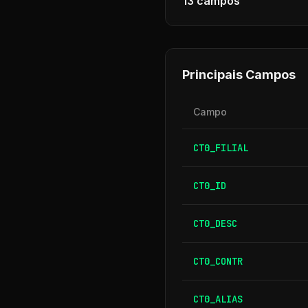
13
campos
Principais Campos
Campo
CT0_FILIAL
CT0_ID
CT0_DESC
CT0_CONTR
CT0_ALIAS