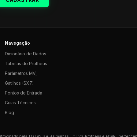
CADASTRAR
Navegação
Dicionário de Dados
Tabelas do Protheus
Parâmetros MV_
Gatilhos (SX7)
Pontos de Entrada
Guias Técnicos
Blog
 patrocinado pela TOTVS S.A. As marcas TOTVS, Protheus e ADVPL pertence