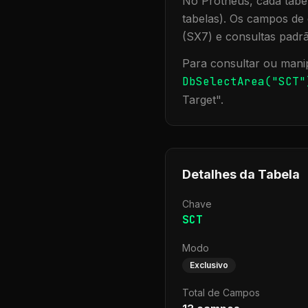
No Protheus, cada tabel
tabelas). Os campos de 
(SX7) e consultas padr
Para consultar ou manip
DbSelectArea("
SCT
"
Target
".
Detalhes da Tabela
Chave
SCT
Modo
Exclusivo
Total de Campos