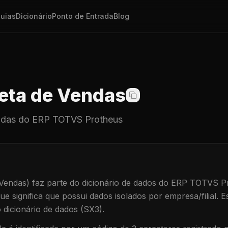
uias
Dicionário
Ponto de Entrada
Blog
ta de Vendas
ndas
do ERP TOTVS Protheus
Vendas)
faz parte do dicionário de dados do ERP TOTVS P
que significa que
possui dados isolados por empresa/filial
.
Es
dicionário de dados (SX3).