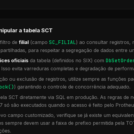
nipular a tabela
SCT
iltro de
filial
(campo
SC_FILIAL
) ao consultar registros
rtilhadas, para respeitar a segregação de dados entre un
ices oficiais
da tabela (definidos no SIX) com
DbSetOrde
. Isso evita varreduras completas e degradação de perform
ação ou exclusão de registros, utilize sempre as funções 
ock()
) garantindo o controle de concorrência adequado.
bela
SCT
diretamente via SQL em produção. As regras de ne
7 só são executados quando o acesso é feito pelo Protheu
vo campo customizado, verifique se já existe um equivalen
 sempre devem usar a faixa de prefixo permitida pela TO
ções.