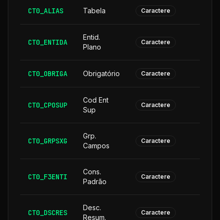
CT0_ALIAS
Tabela
Caractere
Entid.
CT0_ENTIDA
Caractere
Plano
CT0_OBRIGA
Obrigatório
Caractere
Cod Ent
CT0_CPOSUP
1
Caractere
Sup
Grp.
CT0_GRPSXG
Caractere
Campos
Cons.
CT0_F3ENTI
Caractere
Padrão
Desc.
CT0_DSCRES
1
Caractere
Resum.