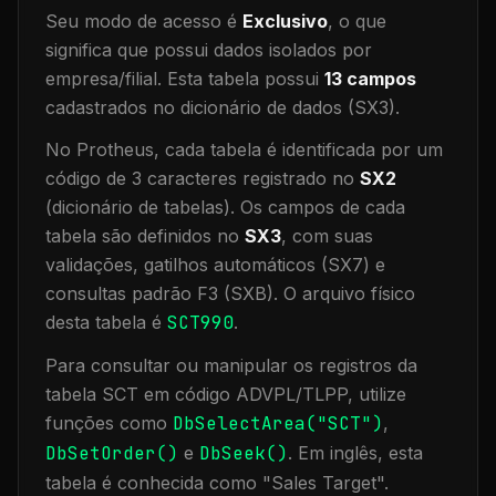
Seu modo de acesso é
Exclusivo
, o que
significa que
possui dados isolados por
empresa/filial
.
Esta tabela possui
13
campos
cadastrados no dicionário de dados (SX3).
No Protheus, cada tabela é identificada por um
código de 3 caracteres registrado no
SX2
(dicionário de tabelas). Os campos de cada
tabela são definidos no
SX3
, com suas
validações, gatilhos automáticos (SX7) e
consultas padrão F3 (SXB).
O arquivo físico
desta tabela é
SCT990
.
Para consultar ou manipular os registros da
tabela
SCT
em código ADVPL/TLPP, utilize
funções como
DbSelectArea("
SCT
")
,
DbSetOrder()
e
DbSeek()
.
Em inglês, esta
tabela é conhecida como "
Sales Target
".