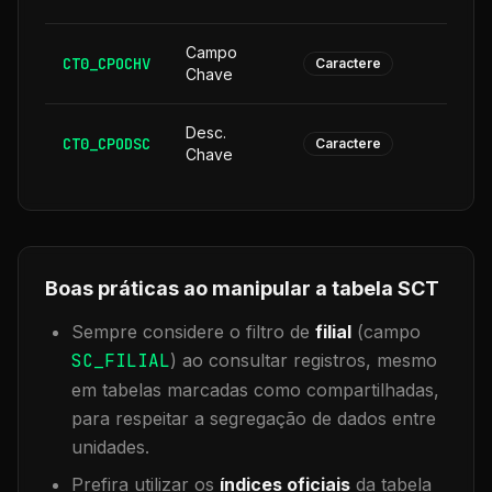
Campo
CT0_CPOCHV
1
Caractere
Chave
Desc.
CT0_CPODSC
1
Caractere
Chave
Boas práticas ao manipular a tabela
SCT
Sempre considere o filtro de
filial
(campo
SC_FILIAL
) ao consultar registros, mesmo
em tabelas marcadas como compartilhadas,
para respeitar a segregação de dados entre
unidades.
Prefira utilizar os
índices oficiais
da tabela