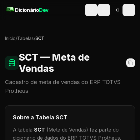
Pular para o conteúdo
Dicionário
Dev
Início
/
Tabelas
/
SCT
SCT
— Meta de
Vendas
Cadastro de
meta de vendas
do ERP TOTVS
Protheus
Sobre a Tabela
SCT
A tabela
SCT
(Meta de Vendas)
faz parte do
dicionário de dados do ERP TOTVS Protheus.