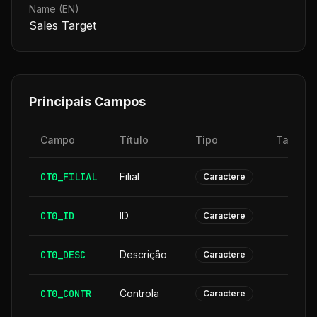
Name (EN)
Sales Target
Principais Campos
Campo
Título
Tipo
Tamanh
CT0_FILIAL
Filial
Caractere
CT0_ID
ID
Caractere
CT0_DESC
Descrição
3
Caractere
CT0_CONTR
Controla
Caractere