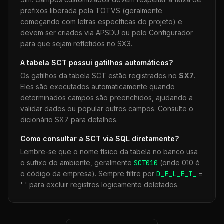
prefixos liberada pela TOTVS (geralmente
começando com letras específicas do projeto) e
devem ser criados via APSDU ou pelo Configurador
para que sejam refletidos no SX3.
A tabela
SCT
possui gatilhos automáticos?
Os gatilhos da tabela
SCT
estão registrados no
SX7
.
Eles são executados automaticamente quando
determinados campos são preenchidos, ajudando a
validar dados ou popular outros campos. Consulte o
dicionário SX7 para detalhes.
Como consultar a
SCT
via SQL diretamente?
Lembre-se que o nome físico da tabela no banco usa
o sufixo do ambiente, geralmente
SCT
010
(onde 010 é
o código da empresa). Sempre filtre por
D_E_L_E_T_
=
' ' para excluir registros logicamente deletados.