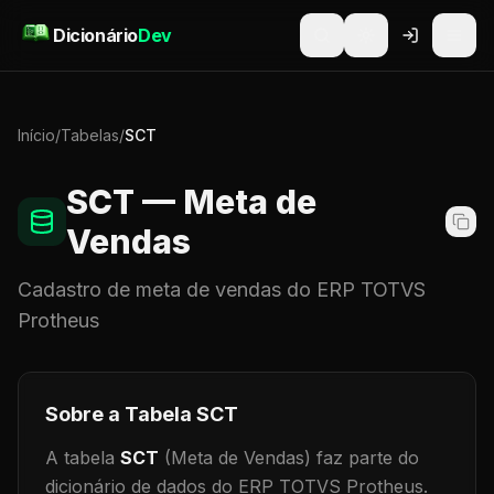
Pular para o conteúdo
Dicionário
Dev
Início
/
Tabelas
/
SCT
SCT
— Meta de
Vendas
Cadastro de
meta de vendas
do ERP TOTVS
Protheus
Sobre a Tabela
SCT
A tabela
SCT
(Meta de Vendas)
faz parte do
dicionário de dados do ERP TOTVS Protheus.