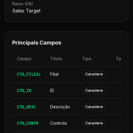
Name (EN)
Sales Target
Principais Campos
Campo
Título
Tipo
Tamanh
CT0_FILIAL
Filial
Caractere
CT0_ID
ID
Caractere
CT0_DESC
Descrição
3
Caractere
CT0_CONTR
Controla
Caractere