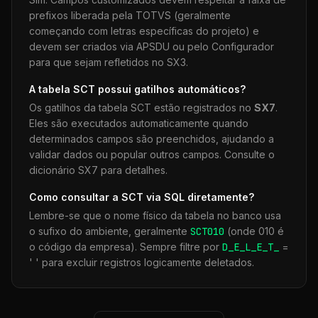
prefixos liberada pela TOTVS (geralmente
começando com letras específicas do projeto) e
devem ser criados via APSDU ou pelo Configurador
para que sejam refletidos no SX3.
A tabela
SCT
possui gatilhos automáticos?
Os gatilhos da tabela
SCT
estão registrados no
SX7
.
Eles são executados automaticamente quando
determinados campos são preenchidos, ajudando a
validar dados ou popular outros campos. Consulte o
dicionário SX7 para detalhes.
Como consultar a
SCT
via SQL diretamente?
Lembre-se que o nome físico da tabela no banco usa
o sufixo do ambiente, geralmente
SCT
010
(onde 010 é
o código da empresa). Sempre filtre por
D_E_L_E_T_
=
' ' para excluir registros logicamente deletados.