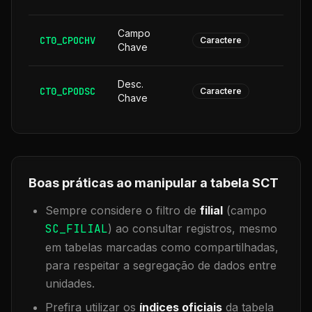
Campo
CT0_CPOCHV
1
Caractere
Chave
Desc.
CT0_CPODSC
1
Caractere
Chave
Boas práticas ao manipular a tabela
SCT
Sempre considere o filtro de
filial
(campo
SC_FILIAL
) ao consultar registros, mesmo
em tabelas marcadas como compartilhadas,
para respeitar a segregação de dados entre
unidades.
Prefira utilizar os
índices oficiais
da tabela