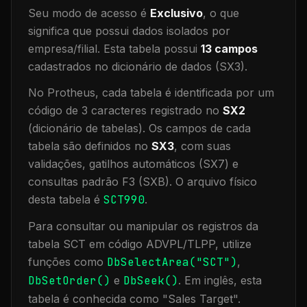
Seu modo de acesso é
Exclusivo
, o que
significa que
possui dados isolados por
empresa/filial
.
Esta tabela possui
13
campos
cadastrados no dicionário de dados (SX3).
No Protheus, cada tabela é identificada por um
código de 3 caracteres registrado no
SX2
(dicionário de tabelas). Os campos de cada
tabela são definidos no
SX3
, com suas
validações, gatilhos automáticos (SX7) e
consultas padrão F3 (SXB).
O arquivo físico
desta tabela é
SCT990
.
Para consultar ou manipular os registros da
tabela
SCT
em código ADVPL/TLPP, utilize
funções como
DbSelectArea("
SCT
")
,
DbSetOrder()
e
DbSeek()
.
Em inglês, esta
tabela é conhecida como "
Sales Target
".