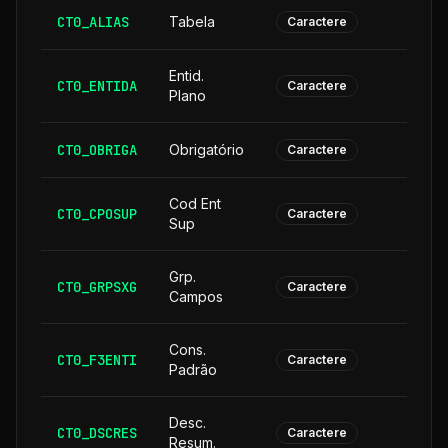
CT0_ALIAS
Tabela
Caractere
Entid.
CT0_ENTIDA
Caractere
Plano
CT0_OBRIGA
Obrigatório
Caractere
Cod Ent
CT0_CPOSUP
1
Caractere
Sup
Grp.
CT0_GRPSXG
Caractere
Campos
Cons.
CT0_F3ENTI
Caractere
Padrão
Desc.
CT0_DSCRES
1
Caractere
Resum.