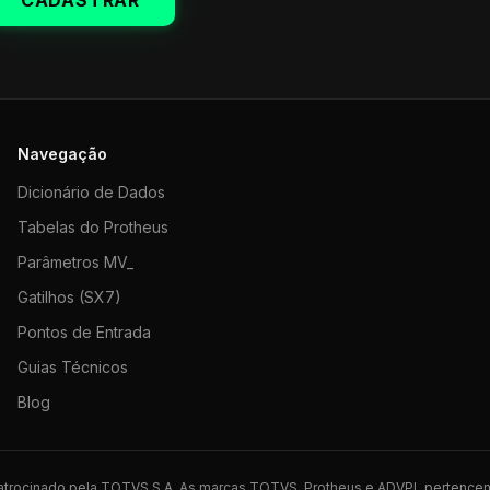
CADASTRAR
Navegação
Dicionário de Dados
Tabelas do Protheus
Parâmetros MV_
Gatilhos (SX7)
Pontos de Entrada
Guias Técnicos
Blog
 patrocinado pela TOTVS S.A. As marcas TOTVS, Protheus e ADVPL pertence