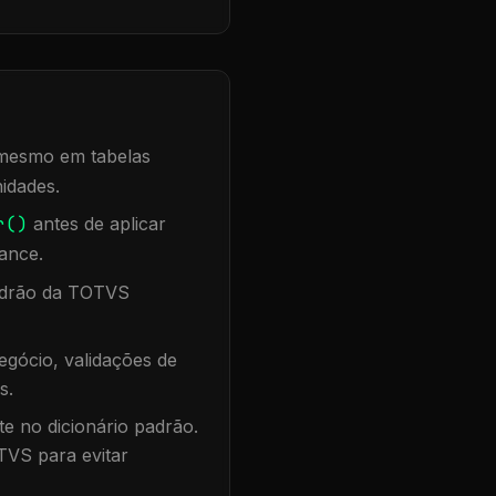
, mesmo em tabelas
idades.
r()
antes de aplicar
ance.
padrão da TOTVS
gócio, validações de
s.
te no dicionário padrão.
TVS para evitar