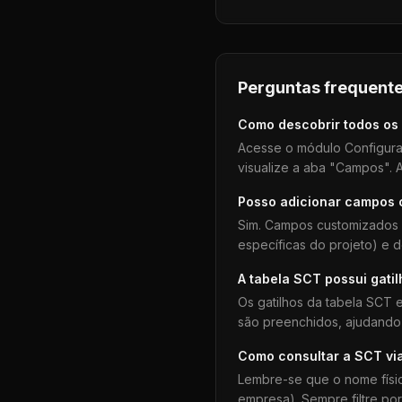
Perguntas frequente
Como descobrir todos os
Acesse o módulo Configura
visualize a aba "Campos". A
Posso adicionar campos
Sim. Campos customizados 
específicas do projeto) e 
A tabela
SCT
possui gati
Os gatilhos da tabela
SCT
e
são preenchidos, ajudando 
Como consultar a
SCT
vi
Lembre-se que o nome físi
empresa). Sempre filtre po