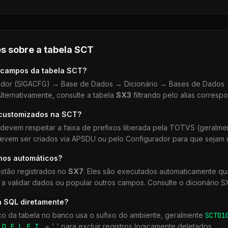
s sobre a tabela
SCT
 campos da tabela
SCT
?
dor (SIGACFG) → Base de Dados → Dicionário → Bases de Dados →
lternativamente, consulte a tabela
SX3
filtrando pelo alias corresp
 customizados na
SCT
?
devem respeitar a faixa de prefixos liberada pela TOTVS (geralm
devem ser criados via APSDU ou pelo Configurador para que sejam r
lhos automáticos?
stão registrados no
SX7
. Eles são executados automaticamente 
a validar dados ou popular outros campos. Consulte o dicionário S
a SQL diretamente?
co da tabela no banco usa o sufixo do ambiente, geralmente
SCT
01
r
D_E_L_E_T_
= ' ' para excluir registros logicamente deletados.