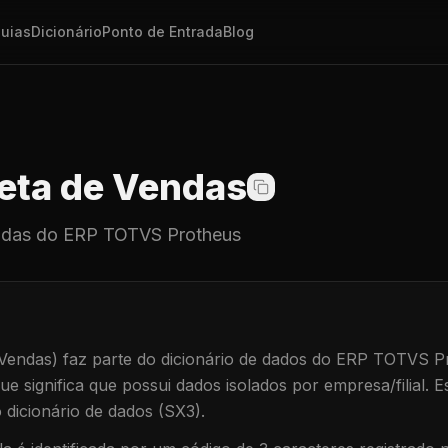
uias
Dicionário
Ponto de Entrada
Blog
ta de Vendas
ndas
do ERP TOTVS Protheus
Vendas)
faz parte do dicionário de dados do ERP TOTVS P
que significa que
possui dados isolados por empresa/filial
.
Es
dicionário de dados (SX3).