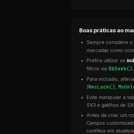
Boas práticas ao ma
Sempre considere o f
marcadas como compa
Prefira utilizar os
índ
filtros via
DbSeek()
Para inclusão, alter
(
RecLock()
,
MsUnl
Evite manipular a ta
SX3 e gatilhos de SX
Antes de criar um no
Campos customizados
conflitos em atualiza