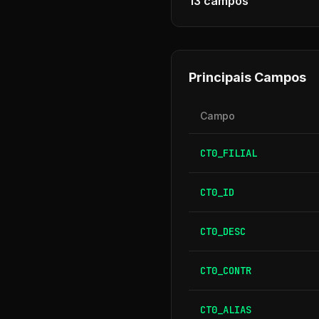
13
campos
Principais Campos
Campo
CT0_FILIAL
CT0_ID
CT0_DESC
CT0_CONTR
CT0_ALIAS