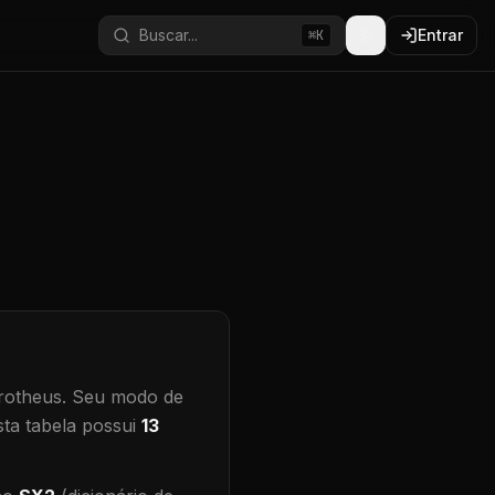
Buscar...
Entrar
⌘K
rotheus.
Seu modo de
ta tabela possui
13