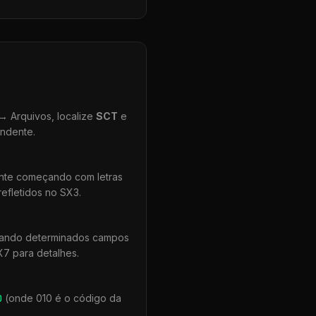
 Arquivos, localize
SCT
e
ondente.
ente começando com letras
efletidos no SX3.
quando determinados campos
X7 para detalhes.
0
(onde 010 é o código da