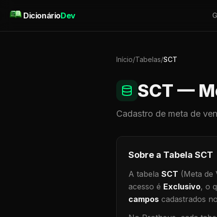
Pular para o conteúdo
Dicionário
Dev
G
Início
/
Tabelas
/
SCT
SCT
— Me
Cadastro de
meta de ve
Sobre a Tabela
SCT
A tabela
SCT
(Meta de 
acesso é
Exclusivo
, o 
campos
cadastrados no 