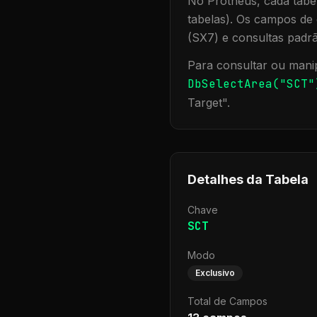
No Protheus, cada tabel
tabelas). Os campos de 
(SX7) e consultas padr
Para consultar ou manip
DbSelectArea("
SCT
"
Target
".
Detalhes da Tabela
Chave
SCT
Modo
Exclusivo
Total de Campos