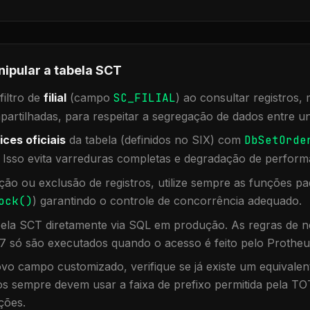
nipular a tabela
SCT
iltro de
filial
(campo
SC_FILIAL
) ao consultar registros
rtilhadas, para respeitar a segregação de dados entre un
ices oficiais
da tabela (definidos no SIX) com
DbSetOrde
. Isso evita varreduras completas e degradação de perform
ação ou exclusão de registros, utilize sempre as funções 
ock()
) garantindo o controle de concorrência adequado.
bela
SCT
diretamente via SQL em produção. As regras de ne
7 só são executados quando o acesso é feito pelo Protheu
vo campo customizado, verifique se já existe um equivalen
 sempre devem usar a faixa de prefixo permitida pela TO
ções.