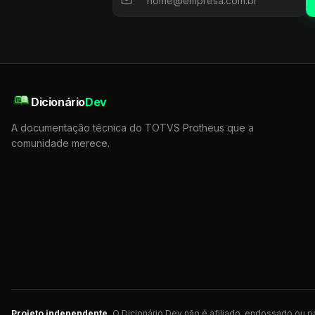
Dicionário
Dev
A documentação técnica do TOTVS Protheus que a
comunidade merece.
Projeto independente.
O Dicionário Dev não é afiliado, endossado ou