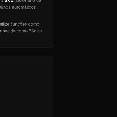
 no
SX2
(dicionário de
tilhos automáticos
ilize funções como
onhecida como "
Sales