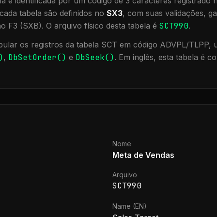
a é identificada por um código de 3 caracteres registrado
cada tabela são definidos no
SX3
, com suas validações, ga
ão F3 (SXB).
O arquivo físico desta tabela é
SCT990
.
ular os registros da tabela
SCT
em código ADVPL/TLPP, ut
)
,
DbSetOrder()
e
DbSeek()
.
Em inglês, esta tabela é c
Nome
Meta de Vendas
Arquivo
SCT990
Name (EN)