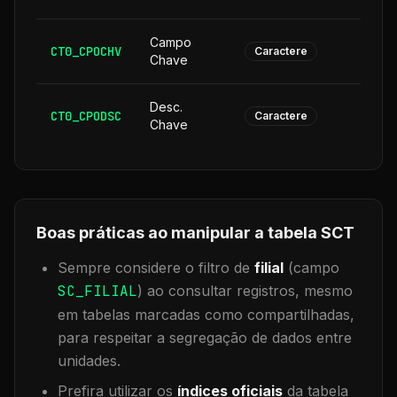
Campo
CT0_CPOCHV
1
Caractere
Chave
Desc.
CT0_CPODSC
1
Caractere
Chave
Boas práticas ao manipular a tabela
SCT
Sempre considere o filtro de
filial
(campo
SC_FILIAL
) ao consultar registros, mesmo
em tabelas marcadas como compartilhadas,
para respeitar a segregação de dados entre
unidades.
Prefira utilizar os
índices oficiais
da tabela