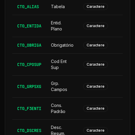
CT0_ALIAS
Tabela
Caractere
Entid.
CT0_ENTIDA
Caractere
Plano
CT0_OBRIGA
Obrigatório
Caractere
Cod Ent
CT0_CPOSUP
1
Caractere
Sup
Grp.
CT0_GRPSXG
Caractere
Campos
Cons.
CT0_F3ENTI
Caractere
Padrão
Desc.
CT0_DSCRES
1
Caractere
Resum.