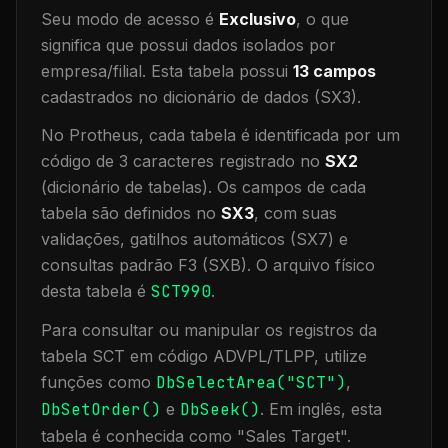
Seu modo de acesso é
Exclusivo
, o que
significa que
possui dados isolados por
empresa/filial
.
Esta tabela possui
13
campos
cadastrados no dicionário de dados (SX3).
No Protheus, cada tabela é identificada por um
código de 3 caracteres registrado no
SX2
(dicionário de tabelas). Os campos de cada
tabela são definidos no
SX3
, com suas
validações, gatilhos automáticos (SX7) e
consultas padrão F3 (SXB).
O arquivo físico
desta tabela é
SCT990
.
Para consultar ou manipular os registros da
tabela
SCT
em código ADVPL/TLPP, utilize
funções como
DbSelectArea("
SCT
")
,
DbSetOrder()
e
DbSeek()
.
Em inglês, esta
tabela é conhecida como "
Sales Target
".