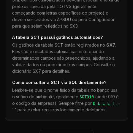
prefixos liberada pela TOTVS (geralmente
começando com letras específicas do projeto) e
devem ser criados via APSDU ou pelo Configurador
para que sejam refletidos no SX3.
A tabela
SCT
possui gatilhos automáticos?
Os gatilhos da tabela
SCT
estão registrados no
SX7
.
Eles são executados automaticamente quando
determinados campos são preenchidos, ajudando a
validar dados ou popular outros campos. Consulte o
dicionário SX7 para detalhes.
Como consultar a
SCT
via SQL diretamente?
Lembre-se que o nome físico da tabela no banco usa
o sufixo do ambiente, geralmente
SCT
010
(onde 010 é
o código da empresa). Sempre filtre por
D_E_L_E_T_
=
' ' para excluir registros logicamente deletados.