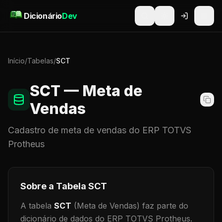
Pular para o conteúdo
Dicionário
Dev
Início
/
Tabelas
/
SCT
SCT
— Meta de
Vendas
Cadastro de
meta de vendas
do ERP TOTVS
Protheus
Sobre a Tabela
SCT
A tabela
SCT
(Meta de Vendas)
faz parte do
dicionário de dados do ERP TOTVS Protheus.