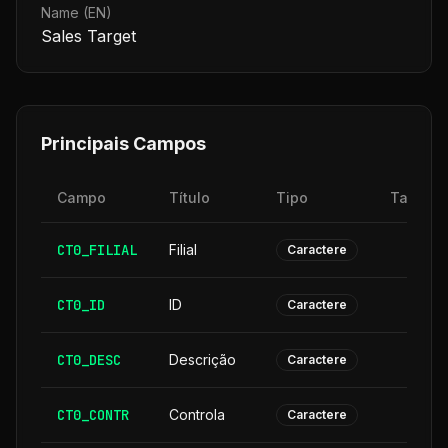
Name (EN)
Sales Target
Principais Campos
Campo
Título
Tipo
Tamanh
CT0_FILIAL
Filial
Caractere
CT0_ID
ID
Caractere
CT0_DESC
Descrição
3
Caractere
CT0_CONTR
Controla
Caractere