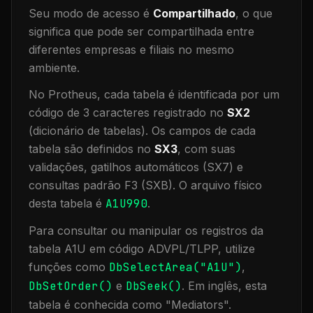
Seu modo de acesso é
Compartilhado
, o que
significa que
pode ser compartilhada entre
diferentes empresas e filiais no mesmo
ambiente
.
No Protheus, cada tabela é identificada por um
código de 3 caracteres registrado no
SX2
(dicionário de tabelas). Os campos de cada
tabela são definidos no
SX3
, com suas
validações, gatilhos automáticos (SX7) e
consultas padrão F3 (SXB).
O arquivo físico
desta tabela é
A1U990
.
Para consultar ou manipular os registros da
tabela
A1U
em código ADVPL/TLPP, utilize
funções como
DbSelectArea("
A1U
")
,
DbSetOrder()
e
DbSeek()
.
Em inglês, esta
tabela é conhecida como "
Mediators
".