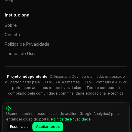
Institucional
Sobre
Contato
Política de Privacidade
Termos de Uso
Projeto independente.
O Dicionário Dev não é afiliado, endossado
ou patrocinado pela TOTVS S.A. As marcas TOTVS, Protheus e ADVPL
pertencem aos seus respectivos titulares. Todo o conteúdo é
compilado pela comunidade com finalidade educacional e técnica.
© 2026 Dicionário Dev. Feito com 💚 para desenvolvedores
Usamos cookies essenciais e de análise (Google Analytics) para
Protheus.
entender o uso do portal.
Política de Privacidade
Press
Ctrl+K
para busca rápida
Essenciais
Aceitar todos