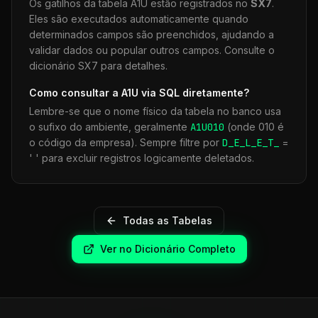
Os gatilhos da tabela
A1U
estão registrados no
SX7
.
Eles são executados automaticamente quando
determinados campos são preenchidos, ajudando a
validar dados ou popular outros campos. Consulte o
dicionário SX7 para detalhes.
Como consultar a
A1U
via SQL diretamente?
Lembre-se que o nome físico da tabela no banco usa
o sufixo do ambiente, geralmente
A1U
010
(onde 010 é
o código da empresa). Sempre filtre por
D_E_L_E_T_
=
' ' para excluir registros logicamente deletados.
Todas as Tabelas
Ver no Dicionário Completo