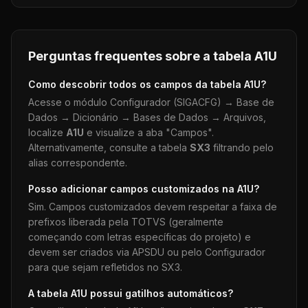
Perguntas frequentes sobre a tabela
A1U
Como descobrir todos os campos da tabela
A1U
?
Acesse o módulo Configurador (SIGACFG) → Base de
Dados → Dicionário → Bases de Dados → Arquivos,
localize
A1U
e visualize a aba "Campos".
Alternativamente, consulte a tabela
SX3
filtrando pelo
alias correspondente.
Posso adicionar campos customizados na
A1U
?
Sim. Campos customizados devem respeitar a faixa de
prefixos liberada pela TOTVS (geralmente
começando com letras específicas do projeto) e
devem ser criados via APSDU ou pelo Configurador
para que sejam refletidos no SX3.
A tabela
A1U
possui gatilhos automáticos?