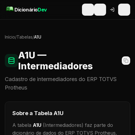
Pular para o conteúdo
Dicionário
Dev
Início
/
Tabelas
/
A1U
A1U
—
Intermediadores
Cadastro de
intermediadores
do ERP TOTVS
Protheus
Sobre a Tabela
A1U
A tabela
A1U
(Intermediadores)
faz parte do
dicionário de dados do ERP TOTVS Protheus.