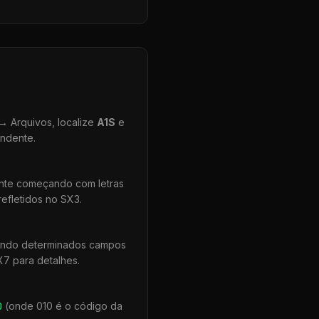
 Arquivos, localize
A1S
e
ondente.
ente começando com letras
efletidos no SX3.
uando determinados campos
X7 para detalhes.
0
(onde 010 é o código da