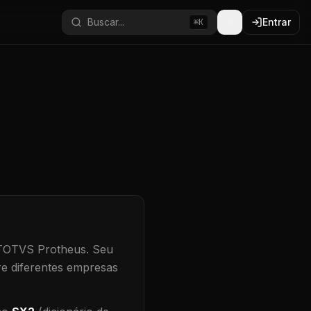
Buscar...
Entrar
⌘K
 TOTVS Protheus.
Seu
re diferentes empresas