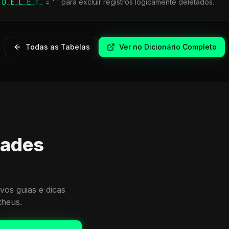
r
D_E_L_E_T_
= ' ' para excluir registros logicamente deletados.
Todas as Tabelas
Ver no Dicionário Completo
dades
vos guias e dicas
theus.