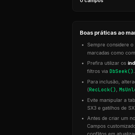
0
campos
Boas práticas ao ma
Sempre considere o f
marcadas como compa
Prefira utilizar os
índ
filtros via
DbSeek()
Para inclusão, alter
(
RecLock()
,
MsUnl
Evite manipular a ta
SX3 e gatilhos de SX
Antes de criar um no
Campos customizados
conflitos em atualiza