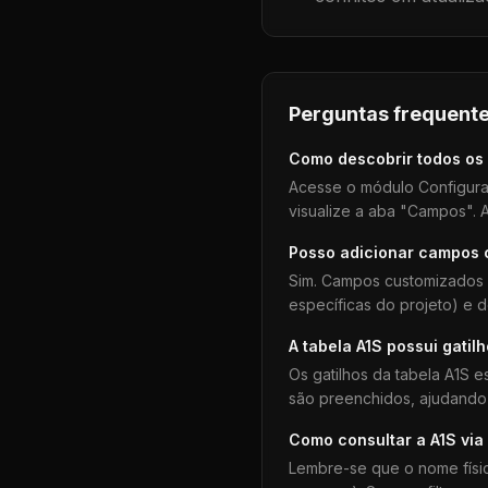
Perguntas frequente
Como descobrir todos os
Acesse o módulo Configura
visualize a aba "Campos". A
Posso adicionar campos
Sim. Campos customizados 
específicas do projeto) e 
A tabela
A1S
possui gatil
Os gatilhos da tabela
A1S
es
são preenchidos, ajudando 
Como consultar a
A1S
via
Lembre-se que o nome físi