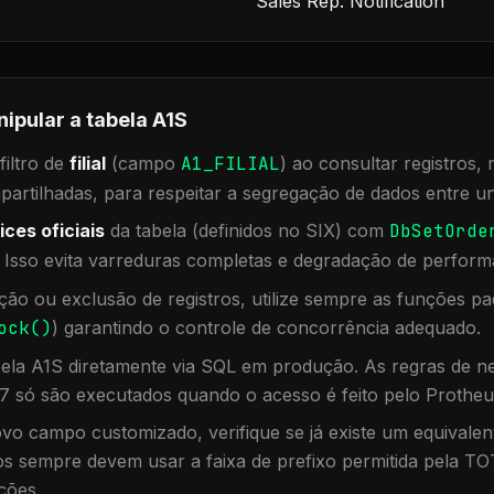
Sales Rep. Notification
nipular a tabela
A1S
iltro de
filial
(campo
A1_FILIAL
) ao consultar registros
rtilhadas, para respeitar a segregação de dados entre un
ices oficiais
da tabela (definidos no SIX) com
DbSetOrde
. Isso evita varreduras completas e degradação de perform
ação ou exclusão de registros, utilize sempre as funções 
ock()
) garantindo o controle de concorrência adequado.
bela
A1S
diretamente via SQL em produção. As regras de ne
7 só são executados quando o acesso é feito pelo Protheu
vo campo customizado, verifique se já existe um equivalen
 sempre devem usar a faixa de prefixo permitida pela TO
ções.