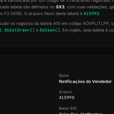
a é identificada por um código de 3 caracteres registrado
cada tabela são definidos no
SX3
, com suas validações, ga
ão F3 (SXB).
O arquivo físico desta tabela é
A1S990
.
ular os registros da tabela
A1S
em código ADVPL/TLPP, ut
)
,
DbSetOrder()
e
DbSeek()
.
Em inglês, esta tabela é c
Nome
Notificações do Vendedor
Arquivo
A1S990
Name (EN)