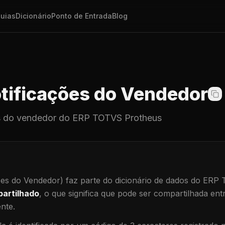
uias
Dicionário
Ponto de Entrada
Blog
tificações do Vendedor
s do vendedor
do ERP TOTVS Protheus
ões do Vendedor)
faz parte do dicionário de dados do ERP
artilhado
, o que significa que
pode ser compartilhada ent
ente
.