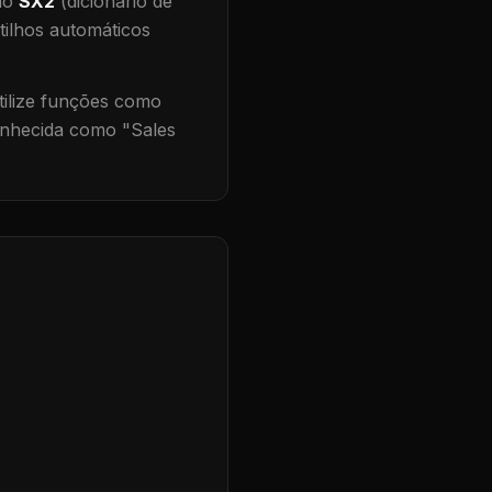
 no
SX2
(dicionário de
tilhos automáticos
ilize funções como
onhecida como "
Sales