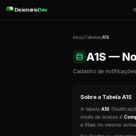
Pular para o conteúdo
Dicionário
Dev
G
Início
/
Tabelas
/
A1S
A1S
— No
Cadastro de
notificaçõe
Sobre a Tabela
A1S
A tabela
A1S
(Notificaç
modo de acesso é
Comp
e filiais no mesmo ambi