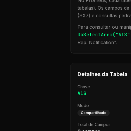
No Protheus, cada tabel
tabelas). Os campos de 
(SX7) e consultas padr
Para consultar ou manip
DbSelectArea("
A1S
"
Rep. Notification
".
Detalhes da Tabela
Chave
A1S
Modo
Compartilhado
Total de Campos