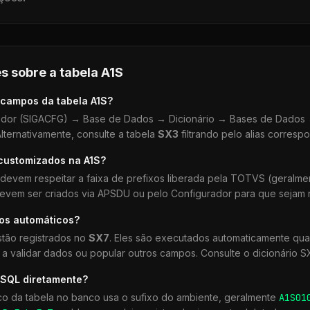
s sobre a tabela
A1S
 campos da tabela
A1S
?
dor (SIGACFG) → Base de Dados → Dicionário → Bases de Dados →
lternativamente, consulte a tabela
SX3
filtrando pelo alias corresp
 customizados na
A1S
?
devem respeitar a faixa de prefixos liberada pela TOTVS (geralm
devem ser criados via APSDU ou pelo Configurador para que sejam r
hos automáticos?
tão registrados no
SX7
. Eles são executados automaticamente q
a validar dados ou popular outros campos. Consulte o dicionário S
 SQL diretamente?
co da tabela no banco usa o sufixo do ambiente, geralmente
A1S
01