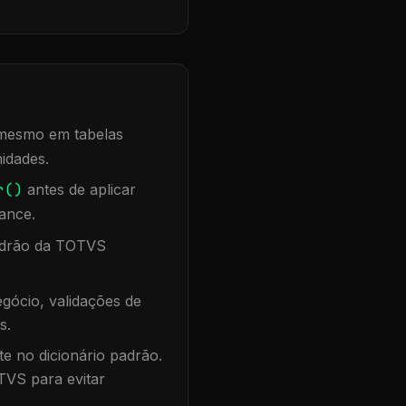
, mesmo em tabelas
idades.
r()
antes de aplicar
ance.
padrão da TOTVS
gócio, validações de
s.
te no dicionário padrão.
TVS para evitar