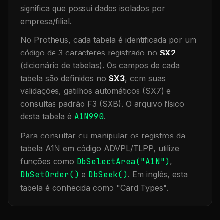
significa que
possui dados isolados por
empresa/filial
.
No Protheus, cada tabela é identificada por um
código de 3 caracteres registrado no
SX2
(dicionário de tabelas). Os campos de cada
tabela são definidos no
SX3
, com suas
validações, gatilhos automáticos (SX7) e
consultas padrão F3 (SXB).
O arquivo físico
desta tabela é
A1N990
.
Para consultar ou manipular os registros da
tabela
A1N
em código ADVPL/TLPP, utilize
funções como
DbSelectArea("
A1N
")
,
DbSetOrder()
e
DbSeek()
.
Em inglês, esta
tabela é conhecida como "
Card Types
".