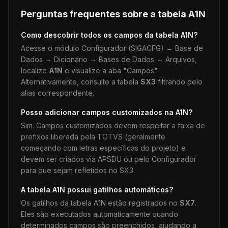
Perguntas frequentes sobre a tabela
A1N
Como descobrir todos os campos da tabela
A1N
?
Acesse o módulo Configurador (SIGACFG) → Base de
Dados → Dicionário → Bases de Dados → Arquivos,
localize
A1N
e visualize a aba "Campos".
Alternativamente, consulte a tabela
SX3
filtrando pelo
alias correspondente.
Posso adicionar campos customizados na
A1N
?
Sim. Campos customizados devem respeitar a faixa de
prefixos liberada pela TOTVS (geralmente
começando com letras específicas do projeto) e
devem ser criados via APSDU ou pelo Configurador
para que sejam refletidos no SX3.
A tabela
A1N
possui gatilhos automáticos?
Os gatilhos da tabela
A1N
estão registrados no
SX7
.
Eles são executados automaticamente quando
determinados campos são preenchidos, ajudando a