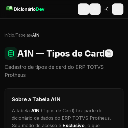
Pular para o conteúdo
Dicionário
Dev
Início
/
Tabelas
/
A1N
A1N
— Tipos de Card
Cadastro de
tipos de card
do ERP TOTVS
Protheus
Sobre a Tabela
A1N
A tabela
A1N
(Tipos de Card)
faz parte do
dicionário de dados do ERP TOTVS Protheus.
Seu modo de acesso é
Exclusivo
, o que