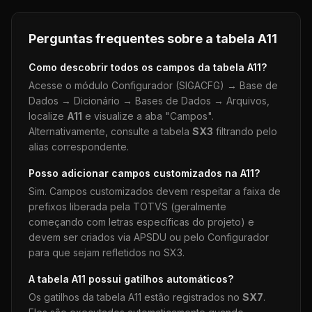
Perguntas frequentes sobre a tabela
A11
Como descobrir todos os campos da tabela
A11
?
Acesse o módulo Configurador (SIGACFG) → Base de
Dados → Dicionário → Bases de Dados → Arquivos,
localize
A11
e visualize a aba "Campos".
Alternativamente, consulte a tabela
SX3
filtrando pelo
alias correspondente.
Posso adicionar campos customizados na
A11
?
Sim. Campos customizados devem respeitar a faixa de
prefixos liberada pela TOTVS (geralmente
começando com letras específicas do projeto) e
devem ser criados via APSDU ou pelo Configurador
para que sejam refletidos no SX3.
A tabela
A11
possui gatilhos automáticos?
Os gatilhos da tabela
A11
estão registrados no
SX7
.