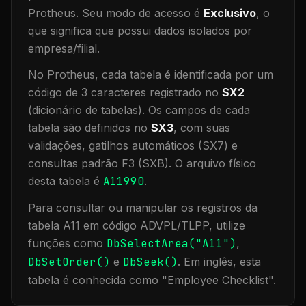
Protheus.
Seu modo de acesso é
Exclusivo
, o
que significa que
possui dados isolados por
empresa/filial
.
No Protheus, cada tabela é identificada por um
código de 3 caracteres registrado no
SX2
(dicionário de tabelas). Os campos de cada
tabela são definidos no
SX3
, com suas
validações, gatilhos automáticos (SX7) e
consultas padrão F3 (SXB).
O arquivo físico
desta tabela é
A11990
.
Para consultar ou manipular os registros da
tabela
A11
em código ADVPL/TLPP, utilize
funções como
DbSelectArea("
A11
")
,
DbSetOrder()
e
DbSeek()
.
Em inglês, esta
tabela é conhecida como "
Employee Checklist
".