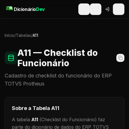
Pular para o conteúdo
Dicionário
Dev
Início
/
Tabelas
/
A11
A11
— Checklist do
Funcionário
Cadastro de
checklist do funcionário
do ERP
TOTVS Protheus
Sobre a Tabela
A11
A tabela
A11
(Checklist do Funcionário)
faz
parte do dicionário de dados do ERP TOTVS