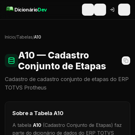
Pular para o conteúdo
Dicionário
Dev
Início
/
Tabelas
/
A10
A10
— Cadastro
Conjunto de Etapas
Cadastro de
cadastro conjunto de etapas
do ERP
TOTVS Protheus
Sobre a Tabela
A10
A tabela
A10
(Cadastro Conjunto de Etapas)
faz
parte do dicionário de dados do ERP TOTVS