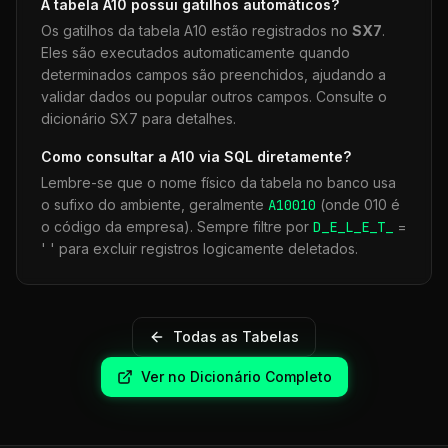
A tabela
A10
possui gatilhos automáticos?
Os gatilhos da tabela
A10
estão registrados no
SX7
.
Eles são executados automaticamente quando
determinados campos são preenchidos, ajudando a
validar dados ou popular outros campos. Consulte o
dicionário SX7 para detalhes.
Como consultar a
A10
via SQL diretamente?
Lembre-se que o nome físico da tabela no banco usa
o sufixo do ambiente, geralmente
A10
010
(onde 010 é
o código da empresa). Sempre filtre por
D_E_L_E_T_
=
' ' para excluir registros logicamente deletados.
Todas as Tabelas
Ver no Dicionário Completo