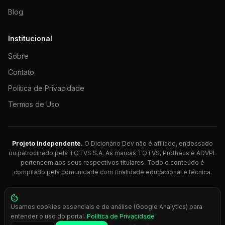
Blog
Institucional
Sobre
Contato
Política de Privacidade
Termos de Uso
Projeto independente.
O Dicionário Dev não é afiliado, endossado
ou patrocinado pela TOTVS S.A. As marcas TOTVS, Protheus e ADVPL
pertencem aos seus respectivos titulares. Todo o conteúdo é
compilado pela comunidade com finalidade educacional e técnica.
© 2026 Dicionário Dev. Feito com 💚 para desenvolvedores
Usamos cookies essenciais e de análise (Google Analytics) para
Protheus.
entender o uso do portal.
Política de Privacidade
Press
Ctrl+K
para busca rápida