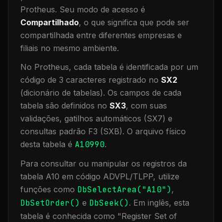
Protheus.
Seu modo de acesso é
Compartilhado
, o que significa que
pode ser
compartilhada entre diferentes empresas e
filiais no mesmo ambiente
.
No Protheus, cada tabela é identificada por um
código de 3 caracteres registrado no
SX2
(dicionário de tabelas). Os campos de cada
tabela são definidos no
SX3
, com suas
validações, gatilhos automáticos (SX7) e
consultas padrão F3 (SXB).
O arquivo físico
desta tabela é
A10990
.
Para consultar ou manipular os registros da
tabela
A10
em código ADVPL/TLPP, utilize
funções como
DbSelectArea("
A10
")
,
DbSetOrder()
e
DbSeek()
.
Em inglês, esta
tabela é conhecida como "
Register Set of