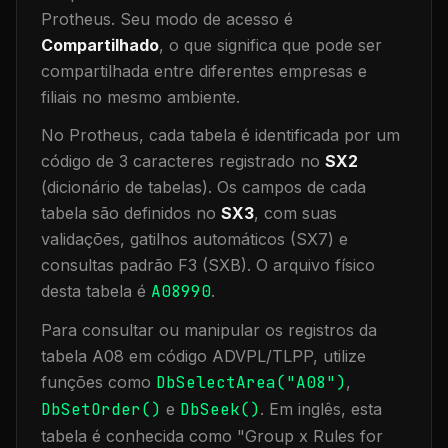
Protheus.
Seu modo de acesso é
Compartilhado
, o que significa que
pode ser
compartilhada entre diferentes empresas e
filiais no mesmo ambiente
.
No Protheus, cada tabela é identificada por um
código de 3 caracteres registrado no
SX2
(dicionário de tabelas). Os campos de cada
tabela são definidos no
SX3
, com suas
validações, gatilhos automáticos (SX7) e
consultas padrão F3 (SXB).
O arquivo físico
desta tabela é
A08990
.
Para consultar ou manipular os registros da
tabela
A08
em código ADVPL/TLPP, utilize
funções como
DbSelectArea("
A08
")
,
DbSetOrder()
e
DbSeek()
.
Em inglês, esta
tabela é conhecida como "
Group x Rules for