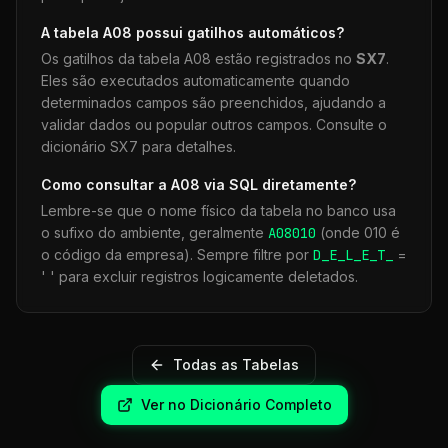
A tabela
A08
possui gatilhos automáticos?
Os gatilhos da tabela
A08
estão registrados no
SX7
.
Eles são executados automaticamente quando
determinados campos são preenchidos, ajudando a
validar dados ou popular outros campos. Consulte o
dicionário SX7 para detalhes.
Como consultar a
A08
via SQL diretamente?
Lembre-se que o nome físico da tabela no banco usa
o sufixo do ambiente, geralmente
A08
010
(onde 010 é
o código da empresa). Sempre filtre por
D_E_L_E_T_
=
' ' para excluir registros logicamente deletados.
Todas as Tabelas
Ver no Dicionário Completo