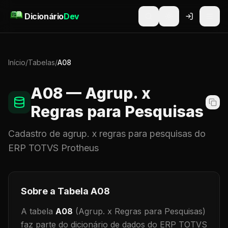
Pular para o conteúdo
Dicionário
Dev
Início
/
Tabelas
/
A08
A08
— Agrup. x
Regras para Pesquisas
Cadastro de
agrup. x regras para pesquisas
do
ERP TOTVS Protheus
Sobre a Tabela
A08
A tabela
A08
(Agrup. x Regras para Pesquisas)
faz parte do dicionário de dados do ERP TOTVS