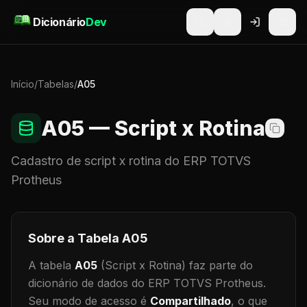
Pular para o conteúdo
Dicionário
Dev
Início
/
Tabelas
/
A05
A05
— Script x Rotina
Cadastro de
script x rotina
do ERP TOTVS
Protheus
Sobre a Tabela
A05
A tabela
A05
(Script x Rotina)
faz parte do
dicionário de dados do ERP TOTVS Protheus.
Seu modo de acesso é
Compartilhado
, o que