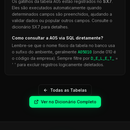
Os gatilhos da tabela
A05
estão registrados no
SX7
.
Eles são executados automaticamente quando
determinados campos são preenchidos, ajudando a
validar dados ou popular outros campos. Consulte o
dicionário SX7 para detalhes.
Como consultar a
A05
via SQL diretamente?
Lembre-se que o nome físico da tabela no banco usa
o sufixo do ambiente, geralmente
A05
010
(onde 010 é
o código da empresa). Sempre filtre por
D_E_L_E_T_
=
' ' para excluir registros logicamente deletados.
Todas as Tabelas
Ver no Dicionário Completo