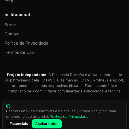
Institucional
Sobre
Contato
Política de Privacidade
Termos de Uso
Projeto independente.
O Dicionário Dev não é afiliado, endossado
ou patrocinado pela TOTVS S.A. As marcas TOTVS, Protheus e ADVPL
pertencem aos seus respectivos titulares. Todo o conteúdo é
compilado pela comunidade com finalidade educacional e técnica.
© 2026 Dicionário Dev. Feito com 💚 para desenvolvedores
Usamos cookies essenciais e de análise (Google Analytics) para
Protheus.
entender o uso do portal.
Política de Privacidade
Press
Ctrl+K
para busca rápida
Essenciais
Aceitar todos