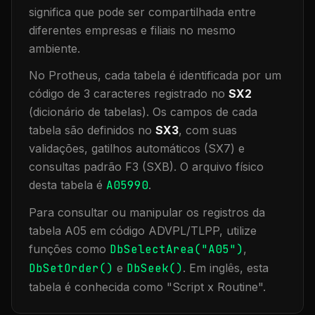
significa que
pode ser compartilhada entre
diferentes empresas e filiais no mesmo
ambiente
.
No Protheus, cada tabela é identificada por um
código de 3 caracteres registrado no
SX2
(dicionário de tabelas). Os campos de cada
tabela são definidos no
SX3
, com suas
validações, gatilhos automáticos (SX7) e
consultas padrão F3 (SXB).
O arquivo físico
desta tabela é
A05990
.
Para consultar ou manipular os registros da
tabela
A05
em código ADVPL/TLPP, utilize
funções como
DbSelectArea("
A05
")
,
DbSetOrder()
e
DbSeek()
.
Em inglês, esta
tabela é conhecida como "
Script x Routine
".