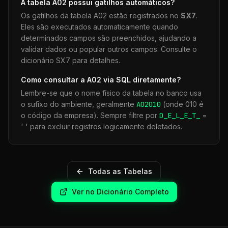
A tabela
A02
possui gatilhos automáticos?
Os gatilhos da tabela
A02
estão registrados no
SX7
.
Eles são executados automaticamente quando
determinados campos são preenchidos, ajudando a
validar dados ou popular outros campos. Consulte o
dicionário SX7 para detalhes.
Como consultar a
A02
via SQL diretamente?
Lembre-se que o nome físico da tabela no banco usa
o sufixo do ambiente, geralmente
A02
010
(onde 010 é
o código da empresa). Sempre filtre por
D_E_L_E_T_
=
' ' para excluir registros logicamente deletados.
Todas as Tabelas
Ver no Dicionário Completo