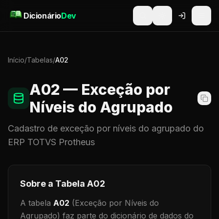
Pular para o conteúdo
Dicionário
Dev
Início
/
Tabelas
/
A02
A02
— Exceção por
Níveis do Agrupado
Cadastro de
exceção por níveis do agrupado
do
ERP TOTVS Protheus
Sobre a Tabela
A02
A tabela
A02
(Exceção por Níveis do
Agrupado)
faz parte do dicionário de dados do