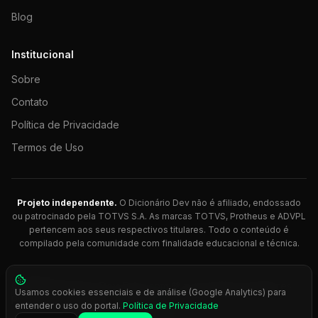
Blog
Institucional
Sobre
Contato
Política de Privacidade
Termos de Uso
Projeto independente.
O Dicionário Dev não é afiliado, endossado
ou patrocinado pela TOTVS S.A. As marcas TOTVS, Protheus e ADVPL
pertencem aos seus respectivos titulares. Todo o conteúdo é
compilado pela comunidade com finalidade educacional e técnica.
© 2026 Dicionário Dev. Feito com 💚 para desenvolvedores
Usamos cookies essenciais e de análise (Google Analytics) para
Protheus.
entender o uso do portal.
Política de Privacidade
Press
Ctrl+K
para busca rápida