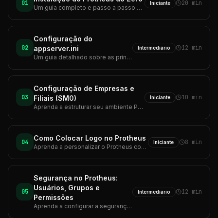
01
20 min
Iniciante
Um guia completo e passo a passo para instalar um ambiente Protheus totalmente funcional do zero, desde o banco de dados até o SmartClient.
Configuração do
02
12 min
appserver.ini
Intermediário
Um guia detalhado sobre as principais seções e chaves do arquivo appserver.ini, o coração do servidor de aplicação Protheus.
Configuração de Empresas e
03
10 min
Filiais (SM0)
Iniciante
Aprenda a estruturar seu ambiente Protheus criando e gerenciando Grupos de Empresas, Empresas, Unidades de Negócio e Filiais.
Como Colocar Logo no Protheus
04
8 min
Iniciante
Aprenda a personalizar o Protheus com a logo da sua empresa no sistema (tela de login) e nos relatórios impressos — passo a passo com especificações técnicas.
Segurança no Protheus:
Usuários, Grupos e
05
12 min
Intermediário
Permissões
Aprenda a configurar a segurança do seu ambiente Protheus, gerenciando usuários, grupos e permissões de acesso de forma eficaz para proteger seus dados.