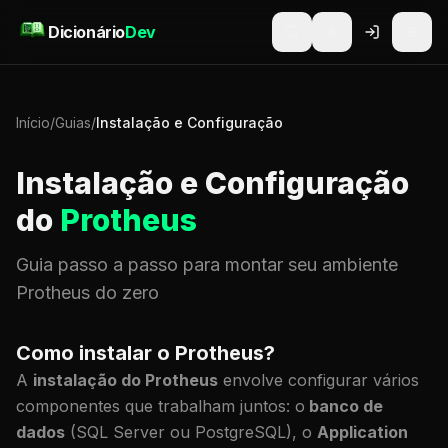
Pular para o conteúdo
Dicionário
Dev
Início
/
Guias
/
Instalação e Configuração
Instalação e Configuração
do
Protheus
Guia passo a passo para montar seu ambiente
Protheus do zero
Como instalar o Protheus?
A
instalação do Protheus
envolve configurar vários
componentes que trabalham juntos: o
banco de
dados
(SQL Server ou PostgreSQL), o
Application