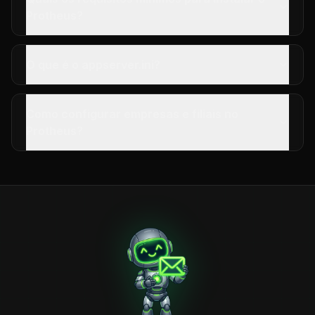
Protheus?
O que é o appserver.ini?
Como configurar empresas e filiais no
Protheus?