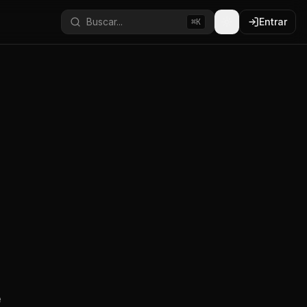
Buscar...
Entrar
⌘K
e