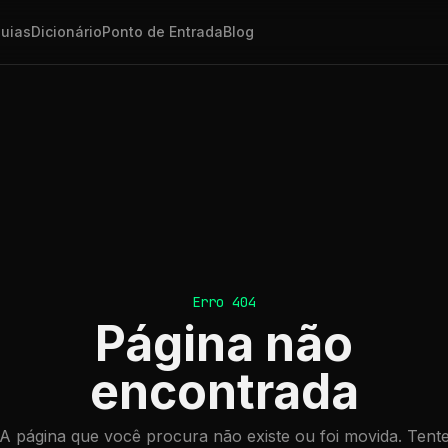
uias
Dicionário
Ponto de Entrada
Blog
Erro 404
Página não
encontrada
A página que você procura não existe ou foi movida. Tent