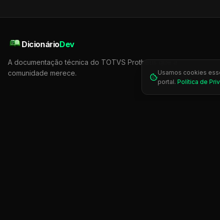
Dicionário
Dev
A documentação técnica do TOTVS Protheus que a
Usamos cookies essen
comunidade merece.
portal.
Política de Pr
Projeto independente.
O Dicionário Dev não é afiliado, endossado ou
aos seus respectivos titulares. Todo o conteúdo é compilado pela comun