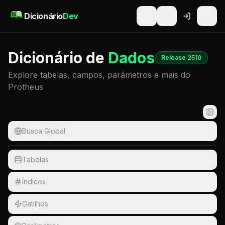
Pular para o conteúdo
Dicionário
Dev
Dicionário de
Dados
Release 2510
Explore tabelas, campos, parâmetros e mais do
Protheus
Busca Global
Tabelas
Índices
Gatilhos