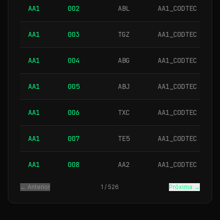
AA1
002
ABL
AA1_CODTEC
AA1
003
TGZ
AA1_CODTEC
AA1
004
ABG
AA1_CODTEC
AA1
005
ABJ
AA1_CODTEC
AA1
006
TXC
AA1_CODTEC
AA1
007
TE5
AA1_CODTEC
AA1
008
AA2
AA1_CODTEC
← Anterior
1
/
526
Próxima →