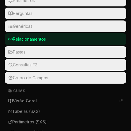
Parâmetros
Perguntas
Genéricas
Relacionamentos
Pastas
Consultas F3
Grupo de Campos
📚 GUIAS
Visão Geral
Tabelas (SX2)
Parâmetros (SX6)