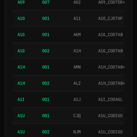
A09
007
A02
A09_CODTER+A09_
A10
001
A11
A10_CJETAP
A1G
001
AKM
A1G_CODTAB
A1G
002
A1H
A1G_CODTAB
A1H
001
AMN
A1H_CODTAB+A1H_
A1H
002
ALZ
A1H_CODTAB+A1H_
A1I
001
A1J
A1I_CODAGL
A1U
001
CJQ
A1U_CODIGO
A1U
002
NJM
A1U_CODIGO