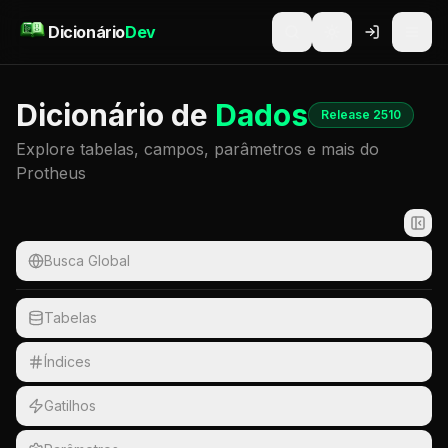
Pular para o conteúdo
Dicionário
Dev
Dicionário de
Dados
Release 2510
Explore tabelas, campos, parâmetros e mais do
Protheus
Busca Global
Tabelas
Índices
Gatilhos