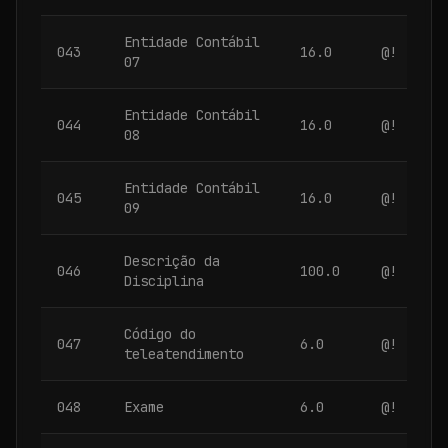
Entidade Contábil
043
16.0
@!
07
Entidade Contábil
044
16.0
@!
08
Entidade Contábil
045
16.0
@!
09
Descrição da
046
100.0
@!
Disciplina
Código do
047
6.0
@!
teleatendimento
048
Exame
6.0
@!