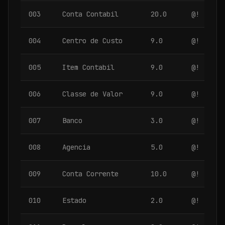
003
Conta Contabil
20.0
@!
004
Centro de Custo
9.0
@!
005
Item Contabil
9.0
@!
006
Classe de Valor
9.0
@!
007
Banco
3.0
@!
008
Agencia
5.0
@!
009
Conta Corrente
10.0
@!
010
Estado
2.0
@!