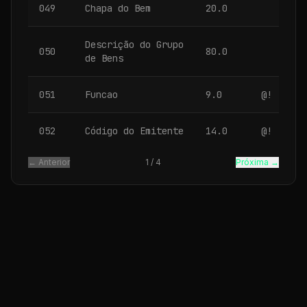
049
Chapa do Bem
20.0
Descrição do Grupo
050
80.0
de Bens
051
Funcao
9.0
@!
052
Código do Emitente
14.0
@!
← Anterior
1
/
4
Próxima →