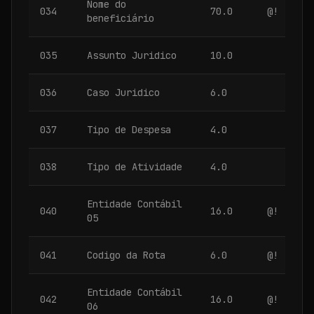
Nome do
034
70.0
@!
beneficiário
035
Assunto Juridico
10.0
036
Caso Juridico
6.0
037
Tipo de Despesa
4.0
038
Tipo de Atividade
4.0
Entidade Contábil
040
16.0
@!
05
041
Codigo da Rota
6.0
@!
Entidade Contábil
042
16.0
@!
06