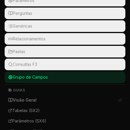
Parâmetros
Perguntas
Genéricas
Relacionamentos
Pastas
Consultas F3
Grupo de Campos
📚 GUIAS
Visão Geral
Tabelas (SX2)
Parâmetros (SX6)