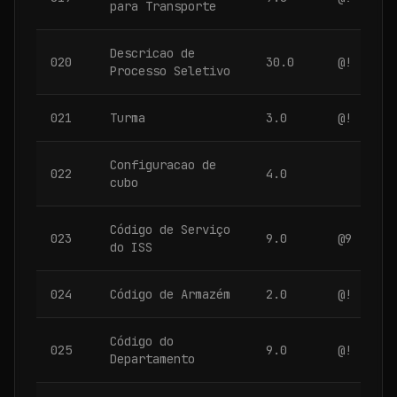
para Transporte
Descricao de
020
30.0
@!
Processo Seletivo
021
Turma
3.0
@!
Configuracao de
022
4.0
cubo
Código de Serviço
023
9.0
@9
do ISS
024
Código de Armazém
2.0
@!
Código do
025
9.0
@!
Departamento