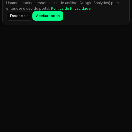
Usamos cookies essenciais e de análise (Google Analytics) para
entender o uso do portal.
Política de Privacidade
Essenciais
Aceitar todos
NEWSLETTER
Receba as novidades
em seu email
Fique por dentro das atualizações, novos guias e dicas