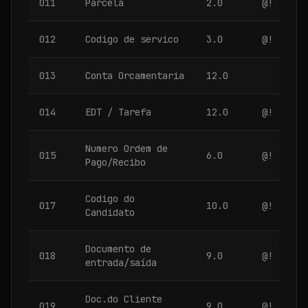
011
Parcela
2.0
@!
012
Codigo de servico
3.0
@!
013
Conta Orcamentaria
12.0
014
EDT / Tarefa
12.0
@!
Numero Ordem de
015
6.0
@!
Pago/Recibo
Codigo do
017
10.0
@!
Candidato
Documento de
018
9.0
@!
entrada/saída
Doc.do Cliente
019
9.0
@!