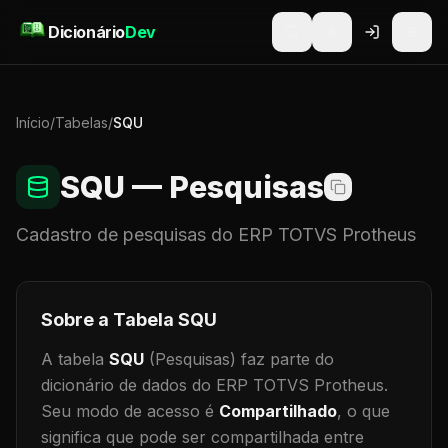
Pular para o conteúdo
Dicionário
Dev
Início
/
Tabelas
/
SQU
SQU
— Pesquisas
Cadastro de
pesquisas
do ERP TOTVS Protheus
Sobre a Tabela
SQU
A tabela
SQU
(Pesquisas)
faz parte do
dicionário de dados do ERP TOTVS Protheus.
Seu modo de acesso é
Compartilhado
, o que
significa que
pode ser compartilhada entre