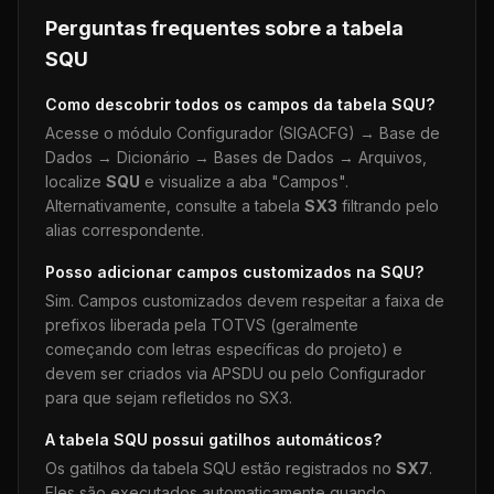
Perguntas frequentes sobre a tabela
SQU
Como descobrir todos os campos da tabela
SQU
?
Acesse o módulo Configurador (SIGACFG) → Base de
Dados → Dicionário → Bases de Dados → Arquivos,
localize
SQU
e visualize a aba "Campos".
Alternativamente, consulte a tabela
SX3
filtrando pelo
alias correspondente.
Posso adicionar campos customizados na
SQU
?
Sim. Campos customizados devem respeitar a faixa de
prefixos liberada pela TOTVS (geralmente
começando com letras específicas do projeto) e
devem ser criados via APSDU ou pelo Configurador
para que sejam refletidos no SX3.
A tabela
SQU
possui gatilhos automáticos?
Os gatilhos da tabela
SQU
estão registrados no
SX7
.
Eles são executados automaticamente quando