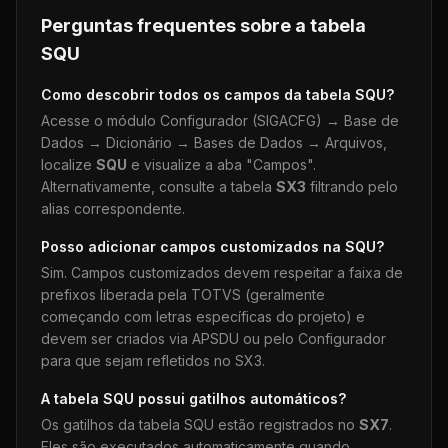
Perguntas frequentes sobre a tabela
SQU
Como descobrir todos os campos da tabela
SQU
?
Acesse o módulo Configurador (SIGACFG) → Base de
Dados → Dicionário → Bases de Dados → Arquivos,
localize
SQU
e visualize a aba "Campos".
Alternativamente, consulte a tabela
SX3
filtrando pelo
alias correspondente.
Posso adicionar campos customizados na
SQU
?
Sim. Campos customizados devem respeitar a faixa de
prefixos liberada pela TOTVS (geralmente
começando com letras específicas do projeto) e
devem ser criados via APSDU ou pelo Configurador
para que sejam refletidos no SX3.
A tabela
SQU
possui gatilhos automáticos?
Os gatilhos da tabela
SQU
estão registrados no
SX7
.
Eles são executados automaticamente quando