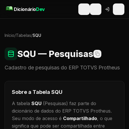
Pular para o conteúdo
Dicionário
Dev
Início
/
Tabelas
/
SQU
SQU
— Pesquisas
Cadastro de
pesquisas
do ERP TOTVS Protheus
Sobre a Tabela
SQU
A tabela
SQU
(Pesquisas)
faz parte do
dicionário de dados do ERP TOTVS Protheus.
Seu modo de acesso é
Compartilhado
, o que
significa que
pode ser compartilhada entre