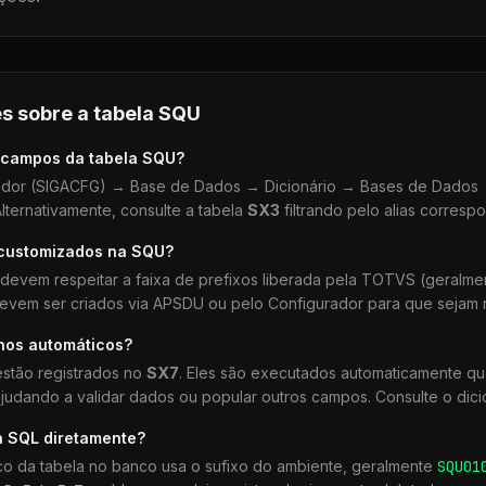
s sobre a tabela
SQU
 campos da tabela
SQU
?
dor (SIGACFG) → Base de Dados → Dicionário → Bases de Dados →
lternativamente, consulte a tabela
SX3
filtrando pelo alias corresp
 customizados na
SQU
?
devem respeitar a faixa de prefixos liberada pela TOTVS (geralm
devem ser criados via APSDU ou pelo Configurador para que sejam r
lhos automáticos?
stão registrados no
SX7
. Eles são executados automaticamente q
udando a validar dados ou popular outros campos. Consulte o dici
a SQL diretamente?
co da tabela no banco usa o sufixo do ambiente, geralmente
SQU
01