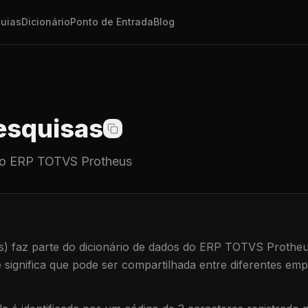
uias
Dicionário
Ponto de Entrada
Blog
squisas
o ERP TOTVS Protheus
s)
faz parte do dicionário de dados do ERP TOTVS Protheu
e significa que
pode ser compartilhada entre diferentes emp