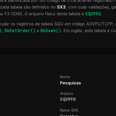
a é identificada por um código de 3 caracteres registrado
cada tabela são definidos no
SX3
, com suas validações, ga
ão F3 (SXB).
O arquivo físico desta tabela é
SQU990
.
ular os registros da tabela
SQU
em código ADVPL/TLPP, u
)
,
DbSetOrder()
e
DbSeek()
.
Em inglês, esta tabela é 
Nome
Pesquisas
Arquivo
SQU990
Name (EN)