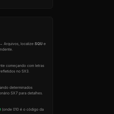
 Arquivos, localize
SQU
e
ondente.
ente começando com letras
efletidos no SX3.
uando determinados
onário SX7 para detalhes.
0
(onde 010 é o código da