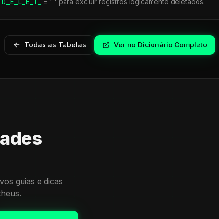
r
D_E_L_E_T_
= ' ' para excluir registros logicamente deletados.
Todas as Tabelas
Ver no Dicionário Completo
dades
vos guias e dicas
theus.