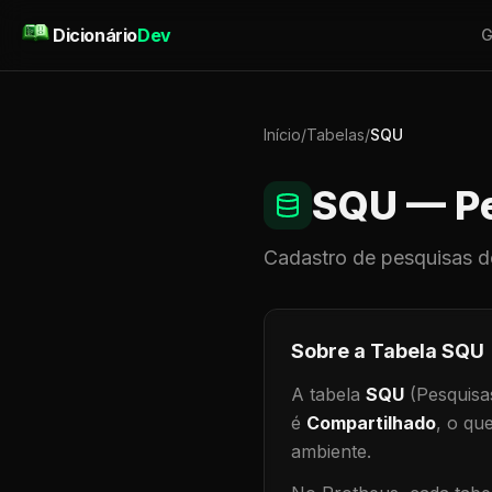
Pular para o conteúdo
Dicionário
Dev
G
Início
/
Tabelas
/
SQU
SQU
— Pe
Cadastro de
pesquisas
d
Sobre a Tabela
SQU
A tabela
SQU
(Pesquisa
é
Compartilhado
, o qu
ambiente
.