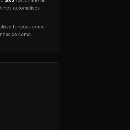
 no
SX2
(dicionário de
tilhos automáticos
tilize funções como
conhecida como