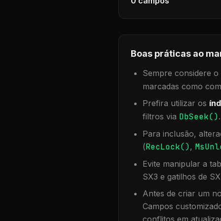
0
campos
Boas práticas ao ma
Sempre considere o f
marcadas como compa
Prefira utilizar os
índ
filtros via
DbSeek()
Para inclusão, alter
(
RecLock()
,
MsUnl
Evite manipular a ta
SX3 e gatilhos de SX
Antes de criar um no
Campos customizados
conflitos em atualiza