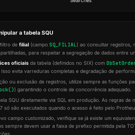
Searches
nipular a tabela
SQU
iltro de
filial
(campo
SQ_FILIAL
) ao consultar registros
rtilhadas, para respeitar a segregação de dados entre un
ices oficiais
da tabela (definidos no SIX) com
DbSetOrde
. Isso evita varreduras completas e degradação de perform
ação ou exclusão de registros, utilize sempre as funções 
ock()
) garantindo o controle de concorrência adequado.
bela
SQU
diretamente via SQL em produção. As regras de n
7 só são executados quando o acesso é feito pelo Protheu
vo campo customizado, verifique se já existe um equivalen
 sempre devem usar a faixa de prefixo permitida pela TO
ções.