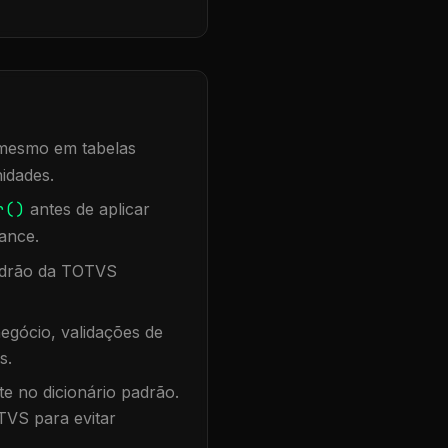
, mesmo em tabelas
idades.
r()
antes de aplicar
ance.
padrão da TOTVS
egócio, validações de
s.
te no dicionário padrão.
TVS para evitar