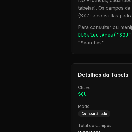
No Protheus, cada tabel
tabelas). Os campos de 
(SX7) e consultas padr
Para consultar ou manip
DbSelectArea("
SQU
"
"
Searches
".
Detalhes da Tabela
Chave
SQU
Modo
Compartilhado
Total de Campos