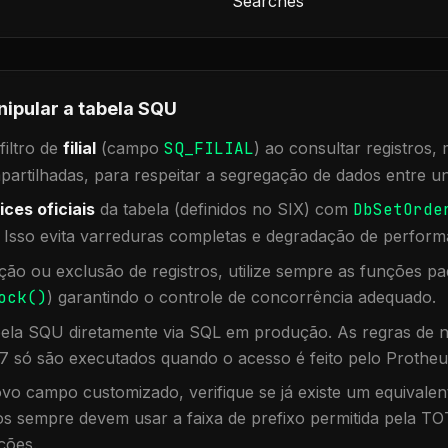
Searches
nipular a tabela
SQU
iltro de
filial
(campo
SQ_FILIAL
) ao consultar registros
rtilhadas, para respeitar a segregação de dados entre un
ices oficiais
da tabela (definidos no SIX) com
DbSetOrde
. Isso evita varreduras completas e degradação de perform
ação ou exclusão de registros, utilize sempre as funções 
ock()
) garantindo o controle de concorrência adequado.
bela
SQU
diretamente via SQL em produção. As regras de n
7 só são executados quando o acesso é feito pelo Protheu
vo campo customizado, verifique se já existe um equivalen
 sempre devem usar a faixa de prefixo permitida pela TO
ções.