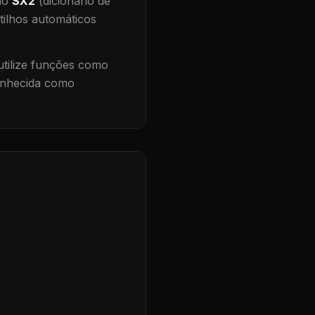
 no
SX2
(dicionário de
tilhos automáticos
tilize funções como
conhecida como