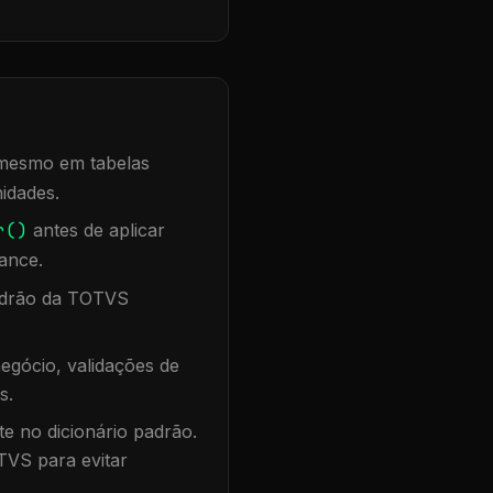
, mesmo em tabelas
idades.
r()
antes de aplicar
ance.
padrão da TOTVS
egócio, validações de
s.
te no dicionário padrão.
TVS para evitar