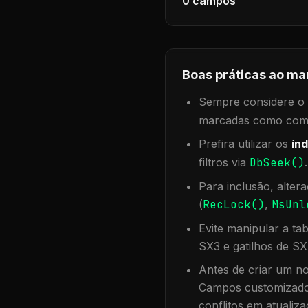
0
campos
Boas práticas ao ma
Sempre considere o f
marcadas como compa
Prefira utilizar os
índ
filtros via
DbSeek()
Para inclusão, alter
(
RecLock()
,
MsUnl
Evite manipular a ta
SX3 e gatilhos de SX
Antes de criar um no
Campos customizados
conflitos em atualiza