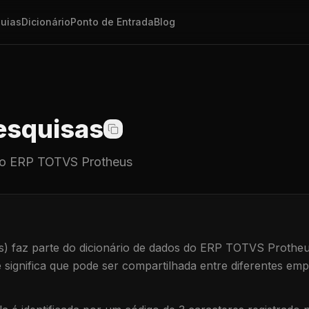
uias
Dicionário
Ponto de Entrada
Blog
squisas
o ERP TOTVS Protheus
s)
faz parte do dicionário de dados do ERP TOTVS Protheu
e significa que
pode ser compartilhada entre diferentes emp