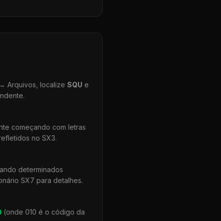
 Arquivos, localize
SQU
e
ondente.
ente começando com letras
efletidos no SX3.
uando determinados
onário SX7 para detalhes.
0
(onde 010 é o código da