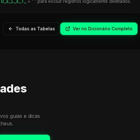
r
D_E_L_E_T_
= ' ' para excluir registros logicamente deletados.
Todas as Tabelas
Ver no Dicionário Completo
dades
vos guias e dicas
theus.