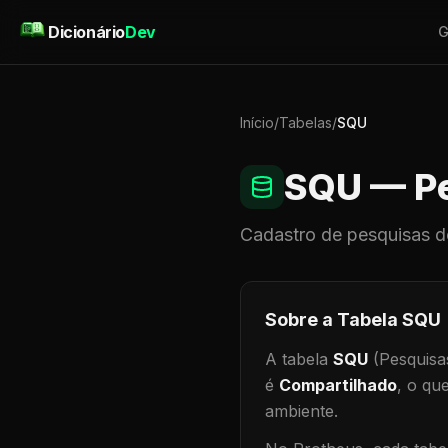
Pular para o conteúdo
Dicionário
Dev
G
Início
/
Tabelas
/
SQU
SQU
— Pe
Cadastro de
pesquisas
d
Sobre a Tabela
SQU
A tabela
SQU
(Pesquisa
é
Compartilhado
, o qu
ambiente
.