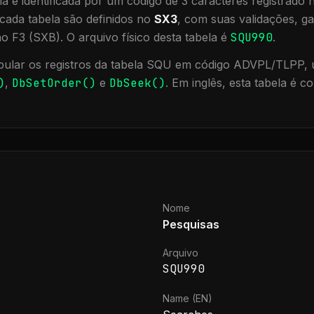
a é identificada por um código de 3 caracteres registrado
cada tabela são definidos no
SX3
, com suas validações, ga
ão F3 (SXB).
O arquivo físico desta tabela é
SQU990
.
ular os registros da tabela
SQU
em código ADVPL/TLPP, u
)
,
DbSetOrder()
e
DbSeek()
.
Em inglês, esta tabela é 
Nome
Pesquisas
Arquivo
SQU990
Name (EN)