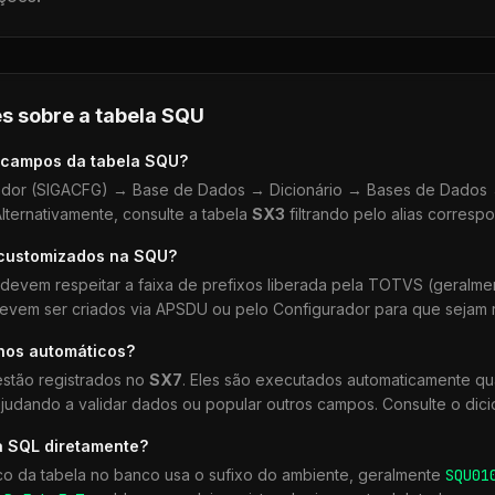
s sobre a tabela
SQU
 campos da tabela
SQU
?
dor (SIGACFG) → Base de Dados → Dicionário → Bases de Dados →
lternativamente, consulte a tabela
SX3
filtrando pelo alias corresp
 customizados na
SQU
?
devem respeitar a faixa de prefixos liberada pela TOTVS (geralm
devem ser criados via APSDU ou pelo Configurador para que sejam r
lhos automáticos?
stão registrados no
SX7
. Eles são executados automaticamente q
udando a validar dados ou popular outros campos. Consulte o dici
a SQL diretamente?
co da tabela no banco usa o sufixo do ambiente, geralmente
SQU
01