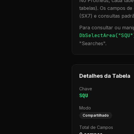
No Protheus, cada tabel
tabelas). Os campos de 
(SX7) e consultas padr
Para consultar ou manip
DbSelectArea("
SQU
"
"
Searches
".
Detalhes da Tabela
Chave
SQU
Modo
Compartilhado
Total de Campos