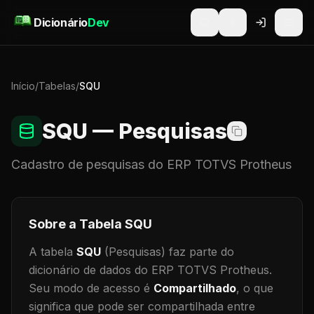
Pular para o conteúdo
Dicionário
Dev
Início
/
Tabelas
/
SQU
SQU
— Pesquisas
Cadastro de
pesquisas
do ERP TOTVS Protheus
Sobre a Tabela
SQU
A tabela
SQU
(Pesquisas)
faz parte do
dicionário de dados do ERP TOTVS Protheus.
Seu modo de acesso é
Compartilhado
, o que
significa que
pode ser compartilhada entre