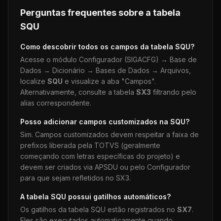
Perguntas frequentes sobre a tabela
SQU
Como descobrir todos os campos da tabela
SQU
?
Acesse o módulo Configurador (SIGACFG) → Base de
Dados → Dicionário → Bases de Dados → Arquivos,
localize
SQU
e visualize a aba "Campos".
Alternativamente, consulte a tabela
SX3
filtrando pelo
alias correspondente.
Posso adicionar campos customizados na
SQU
?
Sim. Campos customizados devem respeitar a faixa de
prefixos liberada pela TOTVS (geralmente
começando com letras específicas do projeto) e
devem ser criados via APSDU ou pelo Configurador
para que sejam refletidos no SX3.
A tabela
SQU
possui gatilhos automáticos?
Os gatilhos da tabela
SQU
estão registrados no
SX7
.
Eles são executados automaticamente quando