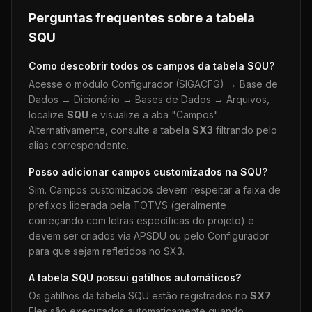
Perguntas frequentes sobre a tabela
SQU
Como descobrir todos os campos da tabela
SQU
?
Acesse o módulo Configurador (SIGACFG) → Base de
Dados → Dicionário → Bases de Dados → Arquivos,
localize
SQU
e visualize a aba "Campos".
Alternativamente, consulte a tabela
SX3
filtrando pelo
alias correspondente.
Posso adicionar campos customizados na
SQU
?
Sim. Campos customizados devem respeitar a faixa de
prefixos liberada pela TOTVS (geralmente
começando com letras específicas do projeto) e
devem ser criados via APSDU ou pelo Configurador
para que sejam refletidos no SX3.
A tabela
SQU
possui gatilhos automáticos?
Os gatilhos da tabela
SQU
estão registrados no
SX7
.
Eles são executados automaticamente quando