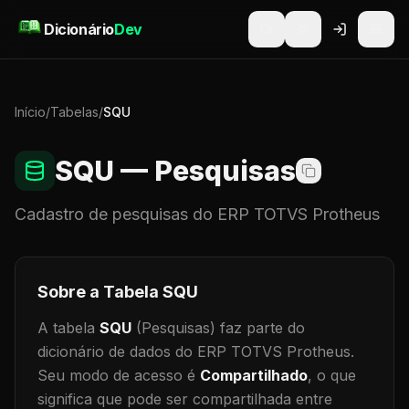
Pular para o conteúdo
Dicionário
Dev
Início
/
Tabelas
/
SQU
SQU
— Pesquisas
Cadastro de
pesquisas
do ERP TOTVS Protheus
Sobre a Tabela
SQU
A tabela
SQU
(Pesquisas)
faz parte do
dicionário de dados do ERP TOTVS Protheus.
Seu modo de acesso é
Compartilhado
, o que
significa que
pode ser compartilhada entre