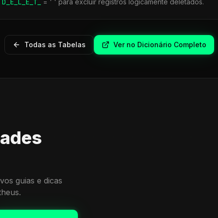
r
D_E_L_E_T_
= ' ' para excluir registros logicamente deletados.
Todas as Tabelas
Ver no Dicionário Completo
dades
vos guias e dicas
theus.