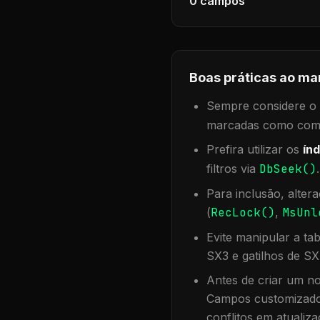
0
campos
Boas práticas ao ma
Sempre considere o f
marcadas como compa
Prefira utilizar os
índ
filtros via
DbSeek()
Para inclusão, alter
(
RecLock()
,
MsUnl
Evite manipular a ta
SX3 e gatilhos de SX
Antes de criar um no
Campos customizados
conflitos em atualiza