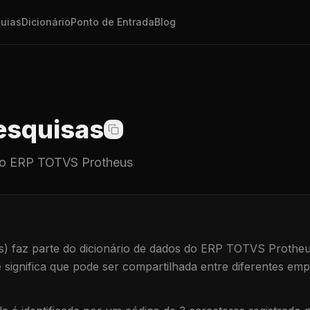
uias
Dicionário
Ponto de Entrada
Blog
squisas
o ERP TOTVS Protheus
s)
faz parte do dicionário de dados do ERP TOTVS Protheu
e significa que
pode ser compartilhada entre diferentes emp