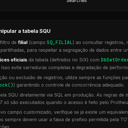
Searches
nipular a tabela
SQU
iltro de
filial
(campo
SQ_FILIAL
) ao consultar registros
rtilhadas, para respeitar a segregação de dados entre un
ices oficiais
da tabela (definidos no SIX) com
DbSetOrde
. Isso evita varreduras completas e degradação de perform
ação ou exclusão de registros, utilize sempre as funções 
ock()
) garantindo o controle de concorrência adequado.
bela
SQU
diretamente via SQL em produção. As regras de n
7 só são executados quando o acesso é feito pelo Protheu
vo campo customizado, verifique se já existe um equivalen
 sempre devem usar a faixa de prefixo permitida pela TO
ções.