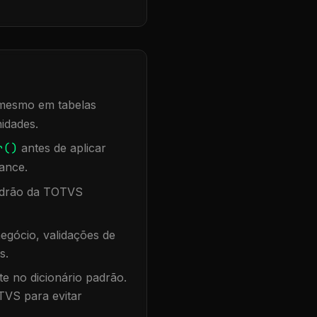
, mesmo em tabelas
idades.
r()
antes de aplicar
ance.
padrão da TOTVS
egócio, validações de
s.
te no dicionário padrão.
TVS para evitar