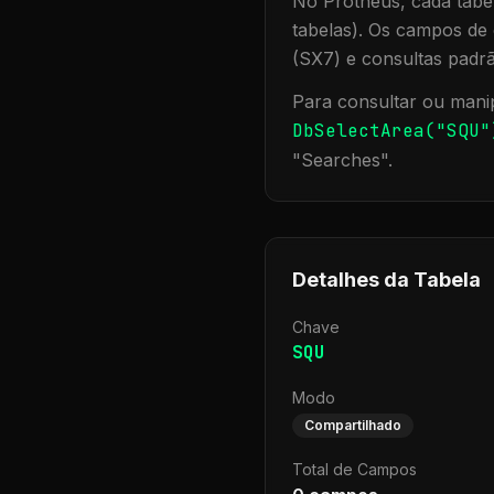
No Protheus, cada tabel
tabelas). Os campos de 
(SX7) e consultas padr
Para consultar ou manip
DbSelectArea("
SQU
"
"
Searches
".
Detalhes da Tabela
Chave
SQU
Modo
Compartilhado
Total de Campos