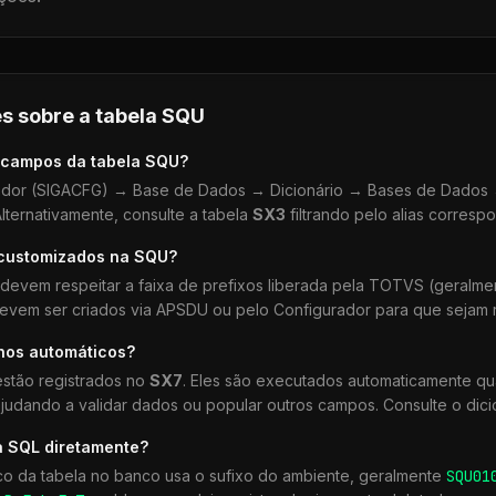
s sobre a tabela
SQU
 campos da tabela
SQU
?
dor (SIGACFG) → Base de Dados → Dicionário → Bases de Dados →
lternativamente, consulte a tabela
SX3
filtrando pelo alias corresp
 customizados na
SQU
?
devem respeitar a faixa de prefixos liberada pela TOTVS (geralm
devem ser criados via APSDU ou pelo Configurador para que sejam r
lhos automáticos?
stão registrados no
SX7
. Eles são executados automaticamente q
udando a validar dados ou popular outros campos. Consulte o dici
a SQL diretamente?
co da tabela no banco usa o sufixo do ambiente, geralmente
SQU
01