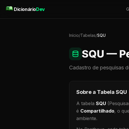
Pular para o conteúdo
Dicionário
Dev
G
Início
/
Tabelas
/
SQU
SQU
— Pe
Cadastro de
pesquisas
d
Sobre a Tabela
SQU
A tabela
SQU
(Pesquisa
é
Compartilhado
, o qu
ambiente
.