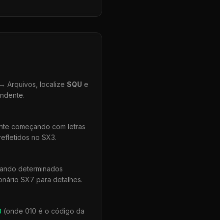
 Arquivos, localize
SQU
e
ondente.
ente começando com letras
efletidos no SX3.
uando determinados
onário SX7 para detalhes.
0
(onde 010 é o código da