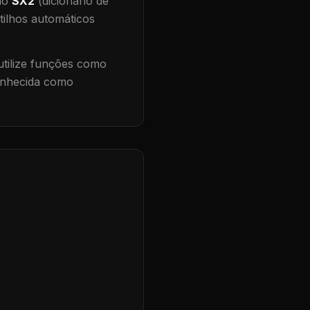
 no
SX2
(dicionário de
tilhos automáticos
tilize funções como
conhecida como