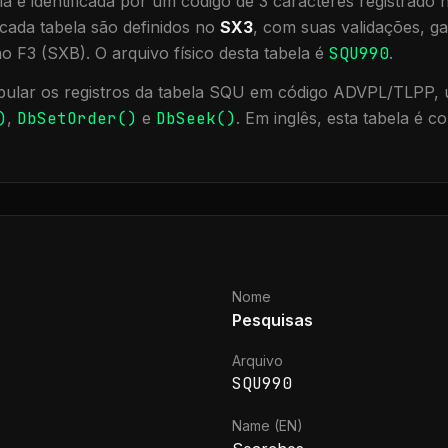
a é identificada por um código de 3 caracteres registrado
cada tabela são definidos no
SX3
, com suas validações, ga
ão F3 (SXB).
O arquivo físico desta tabela é
SQU990
.
ular os registros da tabela
SQU
em código ADVPL/TLPP, u
)
,
DbSetOrder()
e
DbSeek()
.
Em inglês, esta tabela é 
Nome
Pesquisas
Arquivo
SQU990
Name (EN)