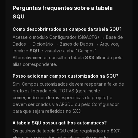
Perguntas frequentes sobre a tabela
SQU
Como descobrir todos os campos da tabela
SQU
?
Acesse o módulo Configurador (SIGACFG) → Base de
Dados → Dicionário → Bases de Dados → Arquivos,
localize
SQU
e visualize a aba "Campos".
Alternativamente, consulte a tabela
SX3
filtrando pelo
alias correspondente.
Posso adicionar campos customizados na
SQU
?
Sim. Campos customizados devem respeitar a faixa de
prefixos liberada pela TOTVS (geralmente
começando com letras específicas do projeto) e
devem ser criados via APSDU ou pelo Configurador
para que sejam refletidos no SX3.
A tabela
SQU
possui gatilhos automáticos?
Os gatilhos da tabela
SQU
estão registrados no
SX7
.
Eles são executados automaticamente quando