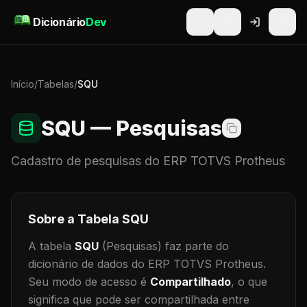
Pular para o conteúdo
Dicionário
Dev
Início
/
Tabelas
/
SQU
SQU
— Pesquisas
Cadastro de
pesquisas
do ERP TOTVS Protheus
Sobre a Tabela
SQU
A tabela
SQU
(Pesquisas)
faz parte do
dicionário de dados do ERP TOTVS Protheus.
Seu modo de acesso é
Compartilhado
, o que
significa que
pode ser compartilhada entre