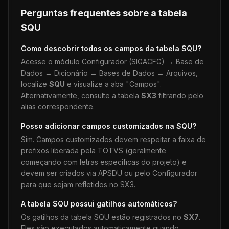
Perguntas frequentes sobre a tabela
SQU
Como descobrir todos os campos da tabela
SQU
?
Acesse o módulo Configurador (SIGACFG) → Base de
Dados → Dicionário → Bases de Dados → Arquivos,
localize
SQU
e visualize a aba "Campos".
Alternativamente, consulte a tabela
SX3
filtrando pelo
alias correspondente.
Posso adicionar campos customizados na
SQU
?
Sim. Campos customizados devem respeitar a faixa de
prefixos liberada pela TOTVS (geralmente
começando com letras específicas do projeto) e
devem ser criados via APSDU ou pelo Configurador
para que sejam refletidos no SX3.
A tabela
SQU
possui gatilhos automáticos?
Os gatilhos da tabela
SQU
estão registrados no
SX7
.
Eles são executados automaticamente quando