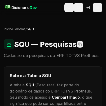
Pular para o conteúdo
Dicionário
Dev
Início
/
Tabelas
/
SQU
SQU
— Pesquisas
Cadastro de
pesquisas
do ERP TOTVS Protheus
Sobre a Tabela
SQU
A tabela
SQU
(Pesquisas)
faz parte do
dicionário de dados do ERP TOTVS Protheus.
Seu modo de acesso é
Compartilhado
, o que
significa que
pode ser compartilhada entre