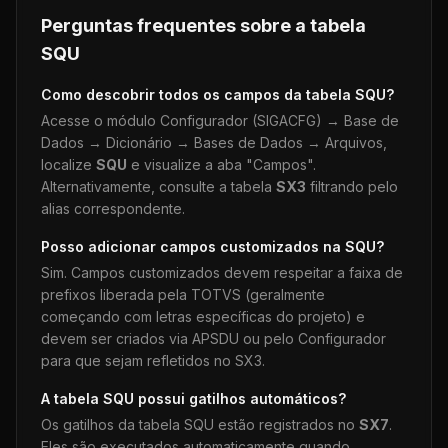
Perguntas frequentes sobre a tabela
SQU
Como descobrir todos os campos da tabela
SQU
?
Acesse o módulo Configurador (SIGACFG) → Base de
Dados → Dicionário → Bases de Dados → Arquivos,
localize
SQU
e visualize a aba "Campos".
Alternativamente, consulte a tabela
SX3
filtrando pelo
alias correspondente.
Posso adicionar campos customizados na
SQU
?
Sim. Campos customizados devem respeitar a faixa de
prefixos liberada pela TOTVS (geralmente
começando com letras específicas do projeto) e
devem ser criados via APSDU ou pelo Configurador
para que sejam refletidos no SX3.
A tabela
SQU
possui gatilhos automáticos?
Os gatilhos da tabela
SQU
estão registrados no
SX7
.
Eles são executados automaticamente quando