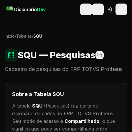
Pular para o conteúdo
Dicionário
Dev
Início
/
Tabelas
/
SQU
SQU
— Pesquisas
Cadastro de
pesquisas
do ERP TOTVS Protheus
Sobre a Tabela
SQU
A tabela
SQU
(Pesquisas)
faz parte do
dicionário de dados do ERP TOTVS Protheus.
Seu modo de acesso é
Compartilhado
, o que
significa que
pode ser compartilhada entre