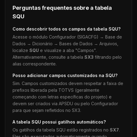
Perguntas frequentes sobre a tabela
SQU
Como descobrir todos os campos da tabela
SQU
?
Acesse o módulo Configurador (SIGACFG) → Base de
Dados → Dicionário → Bases de Dados → Arquivos,
localize
SQU
e visualize a aba "Campos".
Alternativamente, consulte a tabela
SX3
filtrando pelo
alias correspondente.
Posso adicionar campos customizados na
SQU
?
Sim. Campos customizados devem respeitar a faixa de
prefixos liberada pela TOTVS (geralmente
começando com letras específicas do projeto) e
devem ser criados via APSDU ou pelo Configurador
para que sejam refletidos no SX3.
A tabela
SQU
possui gatilhos automáticos?
Os gatilhos da tabela
SQU
estão registrados no
SX7
.
Eles são executados automaticamente quando