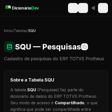
Pular para o conteúdo
Dicionário
Dev
Início
/
Tabelas
/
SQU
SQU
— Pesquisas
Cadastro de
pesquisas
do ERP TOTVS Protheus
Sobre a Tabela
SQU
A tabela
SQU
(Pesquisas)
faz parte do
dicionário de dados do ERP TOTVS Protheus.
Seu modo de acesso é
Compartilhado
, o que
significa que
pode ser compartilhada entre