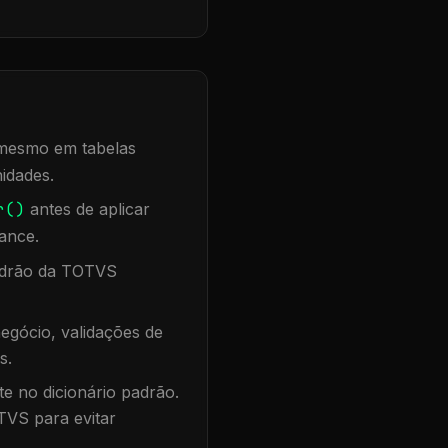
, mesmo em tabelas
idades.
r()
antes de aplicar
ance.
padrão da TOTVS
egócio, validações de
s.
te no dicionário padrão.
TVS para evitar