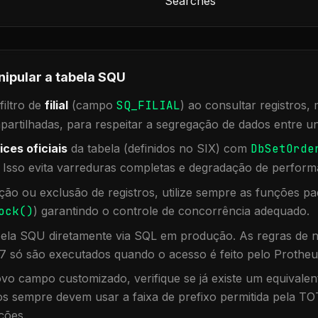
Searches
nipular a tabela
SQU
iltro de
filial
(campo
SQ_FILIAL
) ao consultar registros
rtilhadas, para respeitar a segregação de dados entre un
ices oficiais
da tabela (definidos no SIX) com
DbSetOrde
. Isso evita varreduras completas e degradação de perform
ação ou exclusão de registros, utilize sempre as funções 
ock()
) garantindo o controle de concorrência adequado.
bela
SQU
diretamente via SQL em produção. As regras de n
7 só são executados quando o acesso é feito pelo Protheu
vo campo customizado, verifique se já existe um equivalen
 sempre devem usar a faixa de prefixo permitida pela TO
ções.