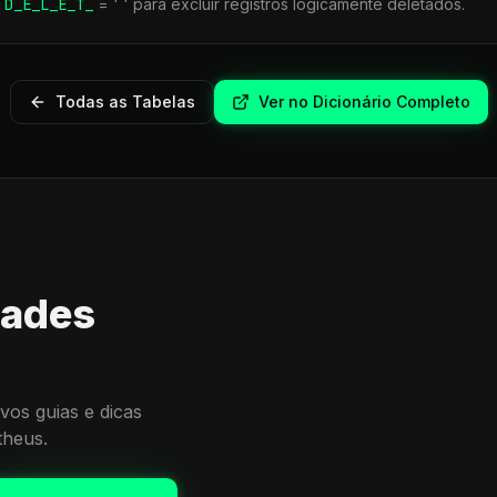
r
D_E_L_E_T_
= ' ' para excluir registros logicamente deletados.
Todas as Tabelas
Ver no Dicionário Completo
dades
vos guias e dicas
theus.