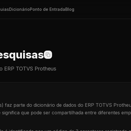
uias
Dicionário
Ponto de Entrada
Blog
squisas
o ERP TOTVS Protheus
s)
faz parte do dicionário de dados do ERP TOTVS Protheu
e significa que
pode ser compartilhada entre diferentes emp