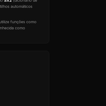
 no
SX2
(dicionário de
tilhos automáticos
tilize funções como
conhecida como