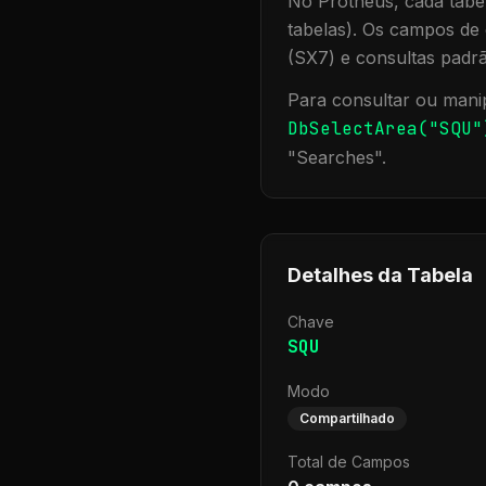
No Protheus, cada tabel
tabelas). Os campos de 
(SX7) e consultas padr
Para consultar ou manip
DbSelectArea("
SQU
"
"
Searches
".
Detalhes da Tabela
Chave
SQU
Modo
Compartilhado
Total de Campos