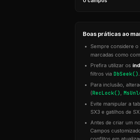
0
campos
Boas práticas ao ma
Sempre considere o f
marcadas como compa
Prefira utilizar os
índ
filtros via
DbSeek()
Para inclusão, alter
(
RecLock()
,
MsUnl
Evite manipular a ta
SX3 e gatilhos de SX
Antes de criar um no
Campos customizados
conflitos em atualiza