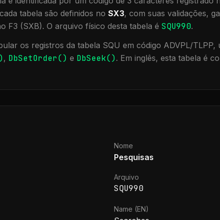
a é identificada por um código de 3 caracteres registrado
cada tabela são definidos no
SX3
, com suas validações, ga
ão F3 (SXB).
O arquivo físico desta tabela é
SQU990
.
ular os registros da tabela
SQU
em código ADVPL/TLPP, u
)
,
DbSetOrder()
e
DbSeek()
.
Em inglês, esta tabela é 
Nome
Pesquisas
Arquivo
SQU990
Name (EN)