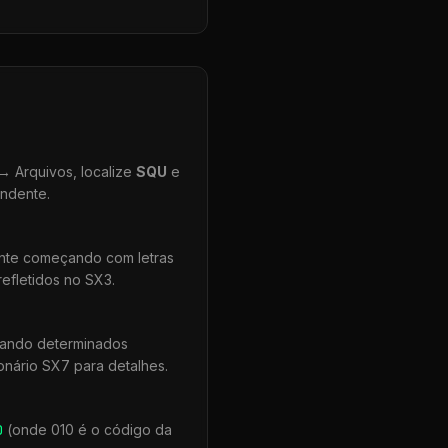
 Arquivos, localize
SQU
e
ondente.
ente começando com letras
efletidos no SX3.
uando determinados
onário SX7 para detalhes.
0
(onde 010 é o código da