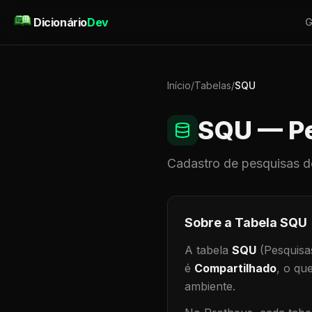
Pular para o conteúdo
Dicionário
Dev
G
Início
/
Tabelas
/
SQU
SQU
— Pe
Cadastro de
pesquisas
d
Sobre a Tabela
SQU
A tabela
SQU
(Pesquisa
é
Compartilhado
, o qu
ambiente
.