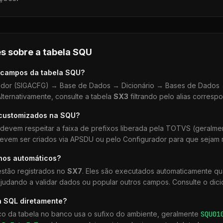
s sobre a tabela
SQU
 campos da tabela
SQU
?
dor (SIGACFG) → Base de Dados → Dicionário → Bases de Dados →
lternativamente, consulte a tabela
SX3
filtrando pelo alias corresp
 customizados na
SQU
?
devem respeitar a faixa de prefixos liberada pela TOTVS (geralm
devem ser criados via APSDU ou pelo Configurador para que sejam r
lhos automáticos?
stão registrados no
SX7
. Eles são executados automaticamente q
udando a validar dados ou popular outros campos. Consulte o dici
a SQL diretamente?
co da tabela no banco usa o sufixo do ambiente, geralmente
SQU
01