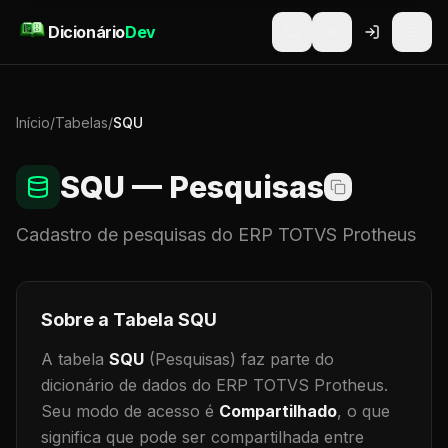
Pular para o conteúdo
Dicionário
Dev
Início
/
Tabelas
/
SQU
SQU
— Pesquisas
Cadastro de
pesquisas
do ERP TOTVS Protheus
Sobre a Tabela
SQU
A tabela
SQU
(Pesquisas)
faz parte do
dicionário de dados do ERP TOTVS Protheus.
Seu modo de acesso é
Compartilhado
, o que
significa que
pode ser compartilhada entre