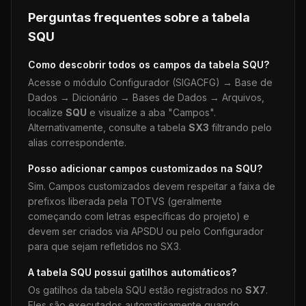
Perguntas frequentes sobre a tabela
SQU
Como descobrir todos os campos da tabela
SQU
?
Acesse o módulo Configurador (SIGACFG) → Base de
Dados → Dicionário → Bases de Dados → Arquivos,
localize
SQU
e visualize a aba "Campos".
Alternativamente, consulte a tabela
SX3
filtrando pelo
alias correspondente.
Posso adicionar campos customizados na
SQU
?
Sim. Campos customizados devem respeitar a faixa de
prefixos liberada pela TOTVS (geralmente
começando com letras específicas do projeto) e
devem ser criados via APSDU ou pelo Configurador
para que sejam refletidos no SX3.
A tabela
SQU
possui gatilhos automáticos?
Os gatilhos da tabela
SQU
estão registrados no
SX7
.
Eles são executados automaticamente quando