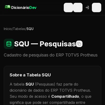
Pular para o conteúdo
Dicionário
Dev
Início
/
Tabelas
/
SQU
SQU
— Pesquisas
Cadastro de
pesquisas
do ERP TOTVS Protheus
Sobre a Tabela
SQU
A tabela
SQU
(Pesquisas)
faz parte do
dicionário de dados do ERP TOTVS Protheus.
Seu modo de acesso é
Compartilhado
, o que
significa que
pode ser compartilhada entre