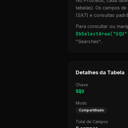
No Protheus, cada tabel
tabelas). Os campos de 
(SX7) e consultas padr
Para consultar ou manip
DbSelectArea("
SQU
"
"
Searches
".
Detalhes da Tabela
Chave
SQU
Modo
Compartilhado
Total de Campos