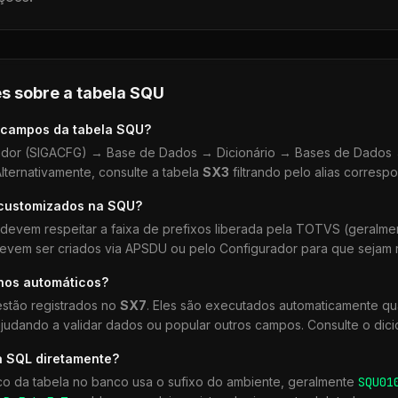
s sobre a tabela
SQU
 campos da tabela
SQU
?
dor (SIGACFG) → Base de Dados → Dicionário → Bases de Dados →
lternativamente, consulte a tabela
SX3
filtrando pelo alias corresp
 customizados na
SQU
?
devem respeitar a faixa de prefixos liberada pela TOTVS (geralm
devem ser criados via APSDU ou pelo Configurador para que sejam r
lhos automáticos?
stão registrados no
SX7
. Eles são executados automaticamente q
udando a validar dados ou popular outros campos. Consulte o dici
a SQL diretamente?
co da tabela no banco usa o sufixo do ambiente, geralmente
SQU
01