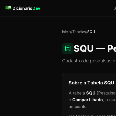
Pular para o conteúdo
Dicionário
Dev
G
Início
/
Tabelas
/
SQU
SQU
— Pe
Cadastro de
pesquisas
d
Sobre a Tabela
SQU
A tabela
SQU
(Pesquisa
é
Compartilhado
, o qu
ambiente
.