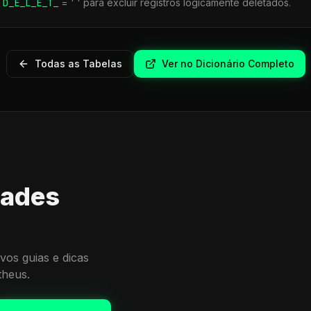
r
D_E_L_E_T_
= ' ' para excluir registros logicamente deletados.
Todas as Tabelas
Ver no Dicionário Completo
dades
vos guias e dicas
theus.