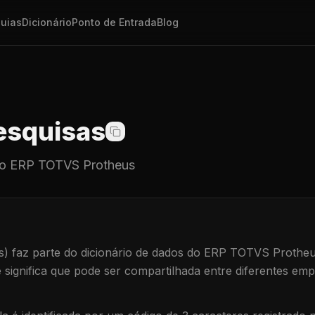
uias
Dicionário
Ponto de Entrada
Blog
squisas
o ERP TOTVS Protheus
s)
faz parte do dicionário de dados do ERP TOTVS Protheu
e significa que
pode ser compartilhada entre diferentes emp