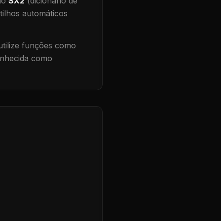
 no
SX2
(dicionário de
tilhos automáticos
tilize funções como
conhecida como