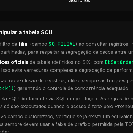
Searches
nipular a tabela
SQU
iltro de
filial
(campo
SQ_FILIAL
) ao consultar registros
rtilhadas, para respeitar a segregação de dados entre un
ices oficiais
da tabela (definidos no SIX) com
DbSetOrde
. Isso evita varreduras completas e degradação de perform
ação ou exclusão de registros, utilize sempre as funções 
ock()
) garantindo o controle de concorrência adequado.
bela
SQU
diretamente via SQL em produção. As regras de n
7 só são executados quando o acesso é feito pelo Protheu
vo campo customizado, verifique se já existe um equivalen
 sempre devem usar a faixa de prefixo permitida pela TO
ções.