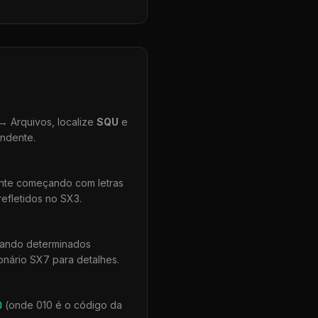
 Arquivos, localize
SQU
e
ondente.
ente começando com letras
efletidos no SX3.
uando determinados
onário SX7 para detalhes.
0
(onde 010 é o código da