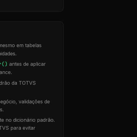
, mesmo em tabelas
idades.
r()
antes de aplicar
ance.
padrão da TOTVS
egócio, validações de
s.
te no dicionário padrão.
TVS para evitar