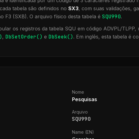
a é identificada por um código de 3 caracteres registrado
cada tabela são definidos no
SX3
, com suas validações, ga
ão F3 (SXB).
O arquivo físico desta tabela é
SQU990
.
ular os registros da tabela
SQU
em código ADVPL/TLPP, u
)
,
DbSetOrder()
e
DbSeek()
.
Em inglês, esta tabela é 
Nome
Pesquisas
Arquivo
SQU990
Name (EN)