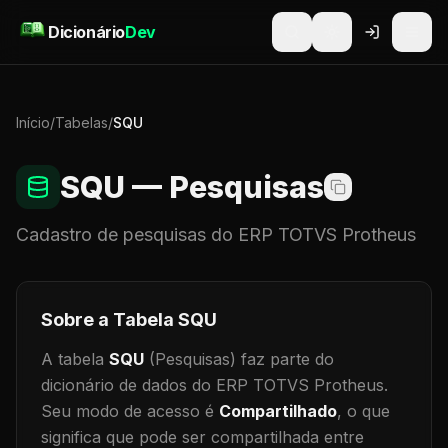
Pular para o conteúdo
Dicionário
Dev
Início
/
Tabelas
/
SQU
SQU
— Pesquisas
Cadastro de
pesquisas
do ERP TOTVS Protheus
Sobre a Tabela
SQU
A tabela
SQU
(Pesquisas)
faz parte do
dicionário de dados do ERP TOTVS Protheus.
Seu modo de acesso é
Compartilhado
, o que
significa que
pode ser compartilhada entre