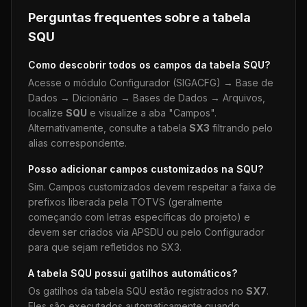
Perguntas frequentes sobre a tabela
SQU
Como descobrir todos os campos da tabela
SQU
?
Acesse o módulo Configurador (SIGACFG) → Base de
Dados → Dicionário → Bases de Dados → Arquivos,
localize
SQU
e visualize a aba "Campos".
Alternativamente, consulte a tabela
SX3
filtrando pelo
alias correspondente.
Posso adicionar campos customizados na
SQU
?
Sim. Campos customizados devem respeitar a faixa de
prefixos liberada pela TOTVS (geralmente
começando com letras específicas do projeto) e
devem ser criados via APSDU ou pelo Configurador
para que sejam refletidos no SX3.
A tabela
SQU
possui gatilhos automáticos?
Os gatilhos da tabela
SQU
estão registrados no
SX7
.
Eles são executados automaticamente quando