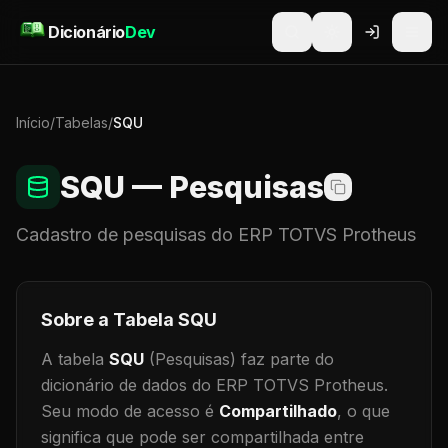
Pular para o conteúdo
Dicionário
Dev
Início
/
Tabelas
/
SQU
SQU
— Pesquisas
Cadastro de
pesquisas
do ERP TOTVS Protheus
Sobre a Tabela
SQU
A tabela
SQU
(Pesquisas)
faz parte do
dicionário de dados do ERP TOTVS Protheus.
Seu modo de acesso é
Compartilhado
, o que
significa que
pode ser compartilhada entre