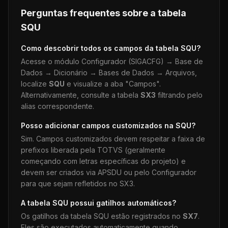
Perguntas frequentes sobre a tabela
SQU
Como descobrir todos os campos da tabela
SQU
?
Acesse o módulo Configurador (SIGACFG) → Base de
Dados → Dicionário → Bases de Dados → Arquivos,
localize
SQU
e visualize a aba "Campos".
Alternativamente, consulte a tabela
SX3
filtrando pelo
alias correspondente.
Posso adicionar campos customizados na
SQU
?
Sim. Campos customizados devem respeitar a faixa de
prefixos liberada pela TOTVS (geralmente
começando com letras específicas do projeto) e
devem ser criados via APSDU ou pelo Configurador
para que sejam refletidos no SX3.
A tabela
SQU
possui gatilhos automáticos?
Os gatilhos da tabela
SQU
estão registrados no
SX7
.
Eles são executados automaticamente quando