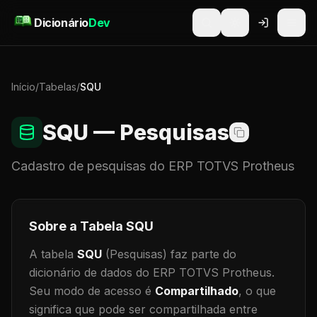
Pular para o conteúdo
Dicionário
Dev
Início
/
Tabelas
/
SQU
SQU
— Pesquisas
Cadastro de
pesquisas
do ERP TOTVS Protheus
Sobre a Tabela
SQU
A tabela
SQU
(Pesquisas)
faz parte do
dicionário de dados do ERP TOTVS Protheus.
Seu modo de acesso é
Compartilhado
, o que
significa que
pode ser compartilhada entre