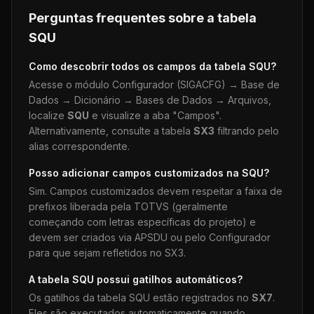
Perguntas frequentes sobre a tabela
SQU
Como descobrir todos os campos da tabela
SQU
?
Acesse o módulo Configurador (SIGACFG) → Base de
Dados → Dicionário → Bases de Dados → Arquivos,
localize
SQU
e visualize a aba "Campos".
Alternativamente, consulte a tabela
SX3
filtrando pelo
alias correspondente.
Posso adicionar campos customizados na
SQU
?
Sim. Campos customizados devem respeitar a faixa de
prefixos liberada pela TOTVS (geralmente
começando com letras específicas do projeto) e
devem ser criados via APSDU ou pelo Configurador
para que sejam refletidos no SX3.
A tabela
SQU
possui gatilhos automáticos?
Os gatilhos da tabela
SQU
estão registrados no
SX7
.
Eles são executados automaticamente quando