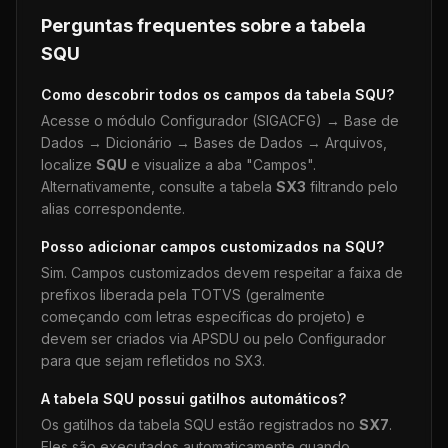
Perguntas frequentes sobre a tabela
SQU
Como descobrir todos os campos da tabela
SQU
?
Acesse o módulo Configurador (SIGACFG) → Base de
Dados → Dicionário → Bases de Dados → Arquivos,
localize
SQU
e visualize a aba "Campos".
Alternativamente, consulte a tabela
SX3
filtrando pelo
alias correspondente.
Posso adicionar campos customizados na
SQU
?
Sim. Campos customizados devem respeitar a faixa de
prefixos liberada pela TOTVS (geralmente
começando com letras específicas do projeto) e
devem ser criados via APSDU ou pelo Configurador
para que sejam refletidos no SX3.
A tabela
SQU
possui gatilhos automáticos?
Os gatilhos da tabela
SQU
estão registrados no
SX7
.
Eles são executados automaticamente quando