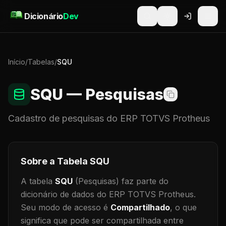
Pular para o conteúdo
Dicionário
Dev
Início
/
Tabelas
/
SQU
SQU
— Pesquisas
Cadastro de
pesquisas
do ERP TOTVS Protheus
Sobre a Tabela
SQU
A tabela
SQU
(Pesquisas)
faz parte do
dicionário de dados do ERP TOTVS Protheus.
Seu modo de acesso é
Compartilhado
, o que
significa que
pode ser compartilhada entre