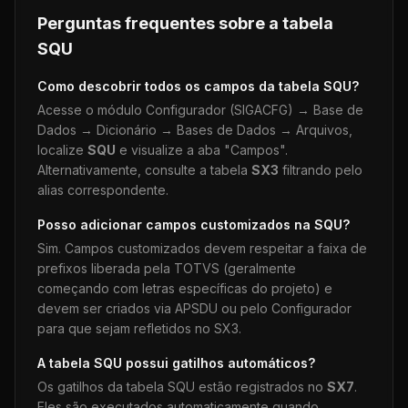
Perguntas frequentes sobre a tabela
SQU
Como descobrir todos os campos da tabela
SQU
?
Acesse o módulo Configurador (SIGACFG) → Base de
Dados → Dicionário → Bases de Dados → Arquivos,
localize
SQU
e visualize a aba "Campos".
Alternativamente, consulte a tabela
SX3
filtrando pelo
alias correspondente.
Posso adicionar campos customizados na
SQU
?
Sim. Campos customizados devem respeitar a faixa de
prefixos liberada pela TOTVS (geralmente
começando com letras específicas do projeto) e
devem ser criados via APSDU ou pelo Configurador
para que sejam refletidos no SX3.
A tabela
SQU
possui gatilhos automáticos?
Os gatilhos da tabela
SQU
estão registrados no
SX7
.
Eles são executados automaticamente quando