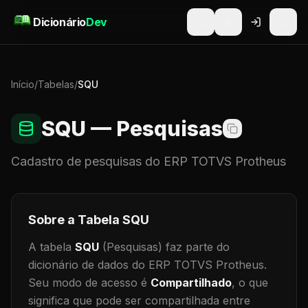
Pular para o conteúdo
Dicionário
Dev
Início
/
Tabelas
/
SQU
SQU
— Pesquisas
Cadastro de
pesquisas
do ERP TOTVS Protheus
Sobre a Tabela
SQU
A tabela
SQU
(Pesquisas)
faz parte do
dicionário de dados do ERP TOTVS Protheus.
Seu modo de acesso é
Compartilhado
, o que
significa que
pode ser compartilhada entre