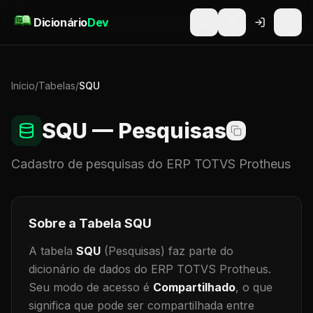
Pular para o conteúdo
Dicionário
Dev
Início
/
Tabelas
/
SQU
SQU
— Pesquisas
Cadastro de
pesquisas
do ERP TOTVS Protheus
Sobre a Tabela
SQU
A tabela
SQU
(Pesquisas)
faz parte do
dicionário de dados do ERP TOTVS Protheus.
Seu modo de acesso é
Compartilhado
, o que
significa que
pode ser compartilhada entre