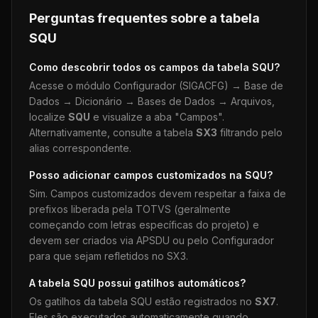
Perguntas frequentes sobre a tabela
SQU
Como descobrir todos os campos da tabela
SQU
?
Acesse o módulo Configurador (SIGACFG) → Base de
Dados → Dicionário → Bases de Dados → Arquivos,
localize
SQU
e visualize a aba "Campos".
Alternativamente, consulte a tabela
SX3
filtrando pelo
alias correspondente.
Posso adicionar campos customizados na
SQU
?
Sim. Campos customizados devem respeitar a faixa de
prefixos liberada pela TOTVS (geralmente
começando com letras específicas do projeto) e
devem ser criados via APSDU ou pelo Configurador
para que sejam refletidos no SX3.
A tabela
SQU
possui gatilhos automáticos?
Os gatilhos da tabela
SQU
estão registrados no
SX7
.
Eles são executados automaticamente quando